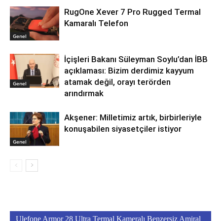
RugOne Xever 7 Pro Rugged Termal
Kamaralı Telefon
Genel
İçişleri Bakanı Süleyman Soylu’dan İBB
açıklaması: Bizim derdimiz kayyum
atamak değil, orayı terörden
Genel
arındırmak
Akşener: Milletimiz artık, birbirleriyle
konuşabilen siyasetçiler istiyor
Genel
Ulefone Armor 28 Ultra Termal Kameralı Benzersiz Amiral