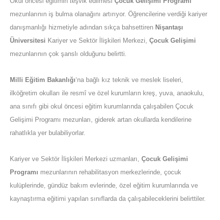
Okul öncesi eğitimin teşvik edilmesi
Çocuk Gelişimi Programı
mezunlarının iş bulma olanağını artırıyor. Öğrencilerine verdiği kariyer
danışmanlığı hizmetiyle adından sıkça bahsettiren
Nişantaşı
Üniversitesi
Kariyer ve Sektör İlişkileri Merkezi,
Çocuk Gelişimi
mezunlarının çok şanslı olduğunu belirtti.
Milli Eğitim Bakanlığı
‘na bağlı kız teknik ve meslek liseleri,
ilköğretim okulları ile resmî ve özel kurumların kreş, yuva, anaokulu,
ana sınıfı gibi okul öncesi eğitim kurumlarında çalışabilen Çocuk
Gelişimi Programı mezunları, giderek artan okullarda kendilerine
rahatlıkla yer bulabiliyorlar.
Kariyer ve Sektör İlişkileri Merkezi uzmanları,
Çocuk Gelişimi
Programı
mezunlarının rehabilitasyon merkezlerinde, çocuk
kulüplerinde, gündüz bakım evlerinde, özel eğitim kurumlarında ve
kaynaştırma eğitimi yapılan sınıflarda da çalışabileceklerini belirttiler.