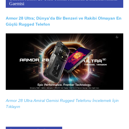
Gaemisi
Armor 28 Ultra; Dünya’da Bir Benzeri ve Rakibi Olmayan En
Güçlü Rugged Telefon
Armor 28 Ultra Amiral Gemisi Rugged Telefonu İncelemek İçin
Tıklayın