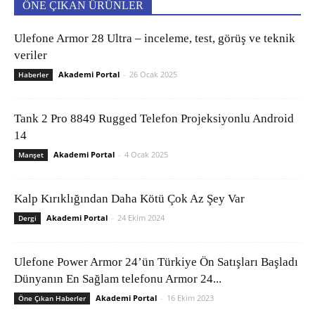
ÖNE ÇIKAN ÜRÜNLER
Ulefone Armor 28 Ultra – inceleme, test, görüş ve teknik
veriler
Akademi Portal
-
26 Ocak 2025
Haberler
Tank 2 Pro 8849 Rugged Telefon Projeksiyonlu Android
14
Akademi Portal
-
4 Ocak 2025
Manşet
Kalp Kırıklığından Daha Kötü Çok Az Şey Var
Akademi Portal
-
24 Ekim 2024
Dergi
Ulefone Power Armor 24’ün Türkiye Ön Satışları Başladı
Dünyanın En Sağlam telefonu Armor 24...
Akademi Portal
-
16 Ekim 2023
Öne Çıkan Haberler