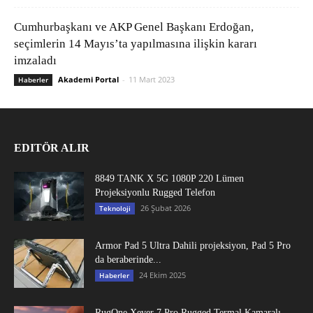
Cumhurbaşkanı ve AKP Genel Başkanı Erdoğan,
seçimlerin 14 Mayıs’ta yapılmasına ilişkin kararı
imzaladı
Akademi Portal
-
11 Mart 2023
Haberler
EDITÖR ALIR
8849 TANK X 5G 1080P 220 Lümen
Projeksiyonlu Rugged Telefon
26 Şubat 2026
Teknoloji
Armor Pad 5 Ultra Dahili projeksiyon, Pad 5 Pro
da beraberinde...
24 Ekim 2025
Haberler
RugOne Xever 7 Pro Rugged Termal Kamaralı