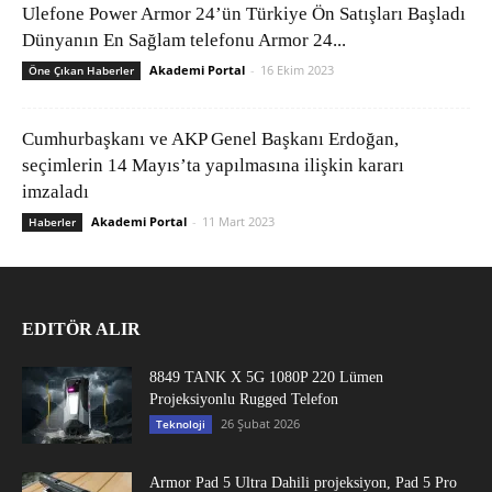
Ulefone Power Armor 24’ün Türkiye Ön Satışları Başladı
Dünyanın En Sağlam telefonu Armor 24...
Akademi Portal
-
16 Ekim 2023
Öne Çıkan Haberler
Cumhurbaşkanı ve AKP Genel Başkanı Erdoğan,
seçimlerin 14 Mayıs’ta yapılmasına ilişkin kararı
imzaladı
Akademi Portal
-
11 Mart 2023
Haberler
EDITÖR ALIR
8849 TANK X 5G 1080P 220 Lümen
Projeksiyonlu Rugged Telefon
26 Şubat 2026
Teknoloji
Armor Pad 5 Ultra Dahili projeksiyon, Pad 5 Pro