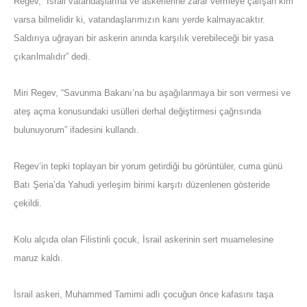
Regev, “İsrail vatandaşlarına ve askerlerine zarar vermeye çalışan kim
varsa bilmelidir ki, vatandaşlarımızın kanı yerde kalmayacaktır.
Saldırıya uğrayan bir askerin anında karşılık verebileceği bir yasa
çıkarılmalıdır” dedi.
Miri Regev, “Savunma Bakanı’na bu aşağılanmaya bir son vermesi ve
ateş açma konusundaki usülleri derhal değiştirmesi çağrısında
bulunuyorum” ifadesini kullandı.
Regev’in tepki toplayan bir yorum getirdiği bu görüntüler, cuma günü
Batı Şeria’da Yahudi yerleşim birimi karşıtı düzenlenen gösteride
çekildi.
Kolu alçıda olan Filistinli çocuk, İsrail askerinin sert muamelesine
maruz kaldı.
İsrail askeri, Muhammed Tamimi adlı çocuğun önce kafasını taşa