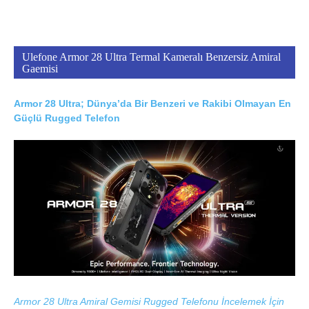
Ulefone Armor 28 Ultra Termal Kameralı Benzersiz Amiral
Gaemisi
Armor 28 Ultra; Dünya’da Bir Benzeri ve Rakibi Olmayan En
Güçlü Rugged Telefon
Armor 28 Ultra Amiral Gemisi Rugged Telefonu İncelemek İçin