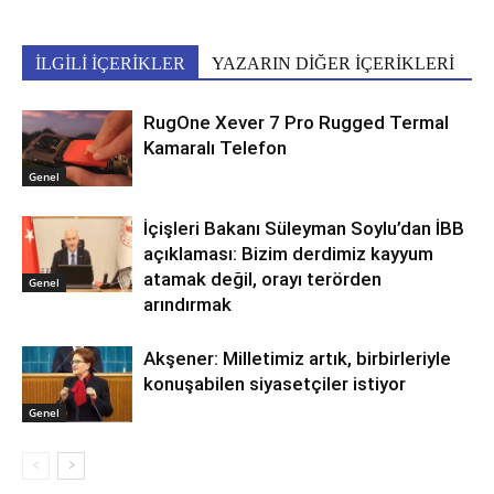
İLGİLİ İÇERİKLER
YAZARIN DİĞER İÇERİKLERİ
RugOne Xever 7 Pro Rugged Termal
Kamaralı Telefon
Genel
İçişleri Bakanı Süleyman Soylu’dan İBB
açıklaması: Bizim derdimiz kayyum
atamak değil, orayı terörden
Genel
arındırmak
Akşener: Milletimiz artık, birbirleriyle
konuşabilen siyasetçiler istiyor
Genel