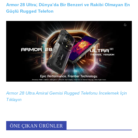
Armor 28 Ultra; Dünya’da Bir Benzeri ve Rakibi Olmayan En
Güçlü Rugged Telefon
Armor 28 Ultra Amiral Gemisi Rugged Telefonu İncelemek İçin
Tıklayın
ÖNE ÇIKAN ÜRÜNLER