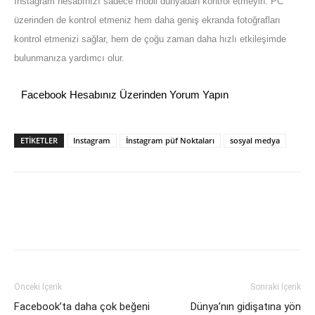
Instagram hesabınızı sadece mobil dünyadan kontrol etmeyin. PC
üzerinden de kontrol etmeniz hem daha geniş ekranda fotoğrafları
kontrol etmenizi sağlar, hem de çoğu zaman daha hızlı etkileşimde
bulunmanıza yardımcı olur.
Facebook Hesabınız Üzerinden Yorum Yapın
ETİKETLER
Instagram
İnstagram püf Noktaları
sosyal medya
Önceki İçerik
Sonraki İçerik
Facebook’ta daha çok beğeni
Dünya’nın gidişatına yön