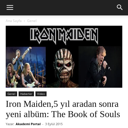
Ana Sayfa
Genel
Genel
Haberler
Video
Iron Maiden,5 yıl aradan sonra
yeni albüm: The Book of Souls
Yazar:
Akademi Portal
-
3 Eylül 2015