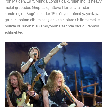
Iron Maiden, 1975 yılında Londra’da kurulan İngiliz heavy
metal grubudur. Grup basçı Steve Harris tarafından
kurulmuştur. Bugüne kadar 15 stüdyo albümü yayımlayan
grubun toplam albüm satışları kesin olarak bilinmemekle
birlikte bu sayının 100 milyonun üzerinde olduğu tahmin
edilmektedir.