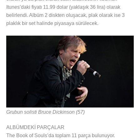
Itunes’daki fiyatı 11.99 dolar (yaklaşık 36 lira) olarak
belirlendi. Albüm 2 diskten oluşacak, plak olarak ise 3
plaklık bir set halinde piyasaya sürülecek.
Grubun solisti Bruce Dickinson (57)
ALBÜMDEKİ PARÇALAR
The Book of Souls’da toplam 11 parça bulunuyor.