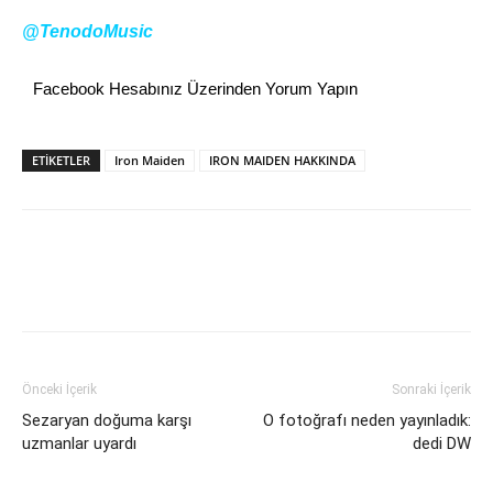
@TenodoMusic
Facebook Hesabınız Üzerinden Yorum Yapın
ETİKETLER
Iron Maiden
IRON MAIDEN HAKKINDA
Önceki İçerik
Sonraki İçerik
Sezaryan doğuma karşı
O fotoğrafı neden yayınladık:
uzmanlar uyardı
dedi DW