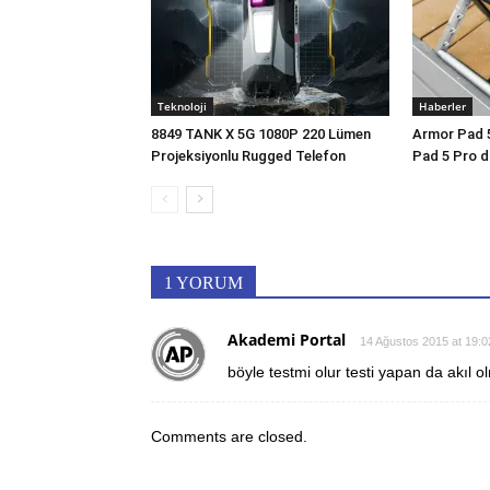
Teknoloji
Haberler
8849 TANK X 5G 1080P 220 Lümen
Armor Pad 5 
Projeksiyonlu Rugged Telefon
Pad 5 Pro d
1 YORUM
Akademi Portal
14 Ağustos 2015 at 19:0
böyle testmi olur testi yapan da akıl o
Comments are closed.