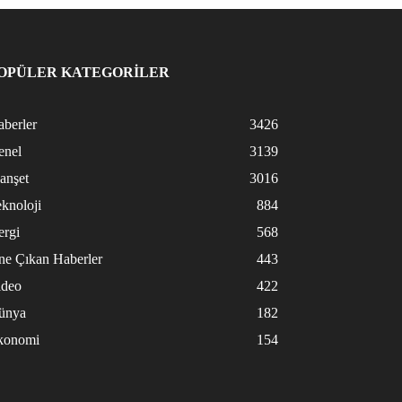
OPÜLER KATEGORİLER
berler
3426
enel
3139
anşet
3016
knoloji
884
ergi
568
ne Çıkan Haberler
443
ideo
422
ünya
182
konomi
154