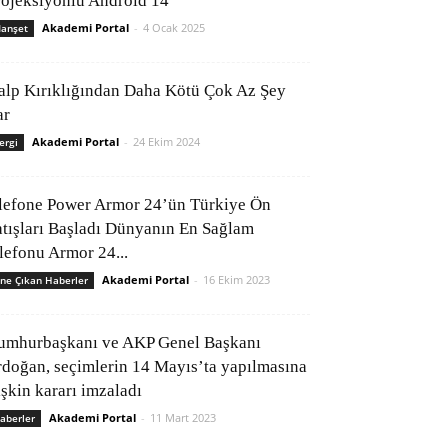
rojeksiyonlu Android 14
Akademi Portal
-
4 Ocak 2025
anşet
alp Kırıklığından Daha Kötü Çok Az Şey
ar
Akademi Portal
-
24 Ekim 2024
ergi
lefone Power Armor 24’ün Türkiye Ön
atışları Başladı Dünyanın En Sağlam
elefonu Armor 24...
Akademi Portal
-
16 Ekim 2023
ne Çıkan Haberler
umhurbaşkanı ve AKP Genel Başkanı
rdoğan, seçimlerin 14 Mayıs’ta yapılmasına
işkin kararı imzaladı
Akademi Portal
-
11 Mart 2023
aberler