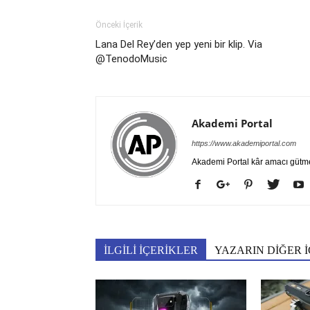
Önceki İçerik
Lana Del Rey’den yep yeni bir klip. Via
@TenodoMusic
Akademi Portal
https://www.akademiportal.com
Akademi Portal kâr amacı gütm
İLGİLİ İÇERİKLER
YAZARIN DİĞER İ