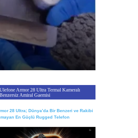
Ulefone Armor 28 Ultra Termal Kameralı
Benzersiz Amiral Gaemisi
mor 28 Ultra; Dünya’da Bir Benzeri ve Rakibi
lmayan En Güçlü Rugged Telefon