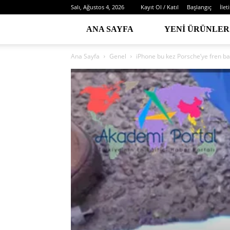
Salı, Ağustos 4, 2026
Kayıt Ol / Katıl
Başlangıç
İlet
ANA SAYFA
YENI ÜRÜNLER
Ana Sayfa
Genel
iPhone bu kez Porsche’ye fren bal