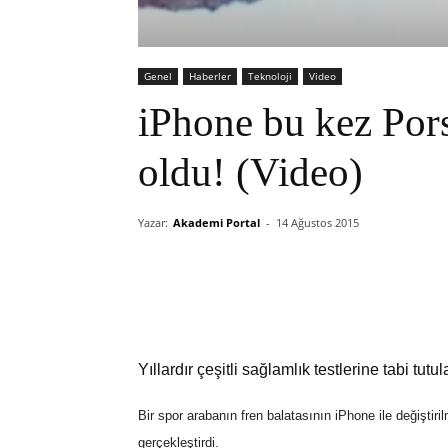
Genel
Haberler
Teknoloji
Video
iPhone bu kez Pors
oldu! (Video)
Yazar:
Akademi Portal
-
14 Ağustos 2015
Yıllardır çeşitli sağlamlık testlerine tabi tut
Bir spor arabanın fren balatasının iPhone ile değiştir
gerçekleştirdi.