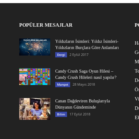
POPÜLER MESAJLAR
P
Yıldızların İsimleri: Yıldız İsimleri-
Ha
Yıldızların Burçlara Göre Anlamları
G
2 Eylül 2017
Dergi
M
Te
Candy Crush Saga Oyun Hilesi –
Candy Crush Hileleri nasıl yapılır?
D
28 Mayıs 2018
Manşet
Ö
V
Canan Dağdeviren Buluşlarıyla
Dünyanın Gündeminde
D
17 Eylül 2018
Bilim
E