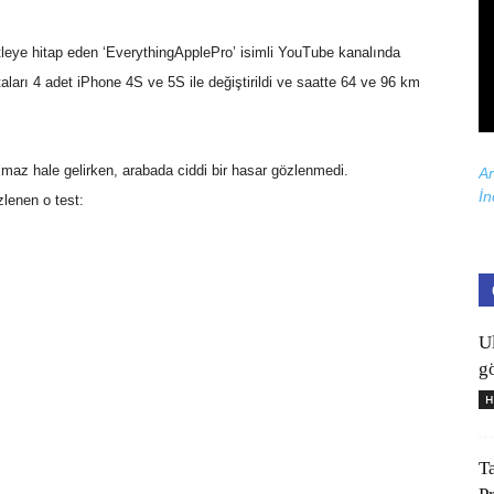
r kitleye hitap eden ‘EverythingApplePro’ isimli YouTube kanalında
ları 4 adet iPhone 4S ve 5S ile değiştirildi ve saatte 64 ve 96 km
lmaz hale gelirken, arabada ciddi bir hasar gözlenmedi.
Ar
İn
zlenen o test:
U
gö
H
T