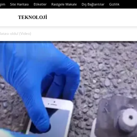
işim
Site Haritası
Etiketler
Rastgele Makale
Dış Bağlantılar
Gizlilik
TEKNOLOJI
atası oldu! (Video)