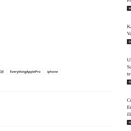
P
M
K
V
D
U
S
Jİ
EverythingApplePro
iphone
t
Ö
C
E
il
H