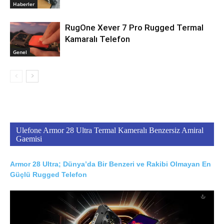
Haberler
RugOne Xever 7 Pro Rugged Termal
Kamaralı Telefon
Genel
Ulefone Armor 28 Ultra Termal Kameralı Benzersiz Amiral
Gaemisi
Armor 28 Ultra; Dünya’da Bir Benzeri ve Rakibi Olmayan En
Güçlü Rugged Telefon