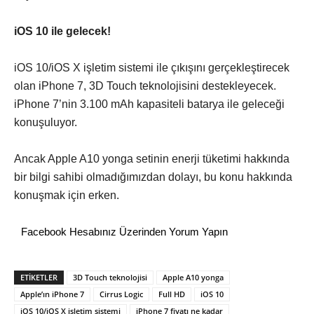
iOS 10 ile gelecek!
iOS 10/iOS X işletim sistemi ile çıkışını gerçekleştirecek
olan iPhone 7, 3D Touch teknolojisini destekleyecek.
iPhone 7’nin 3.100 mAh kapasiteli batarya ile geleceği
konuşuluyor.
Ancak Apple A10 yonga setinin enerji tüketimi hakkında
bir bilgi sahibi olmadığımızdan dolayı, bu konu hakkında
konuşmak için erken.
Facebook Hesabınız Üzerinden Yorum Yapın
ETİKETLER
3D Touch teknolojisi
Apple A10 yonga
Apple’ın iPhone 7
Cirrus Logic
Full HD
iOS 10
iOS 10/iOS X işletim sistemi
iPhone 7 fiyatı ne kadar