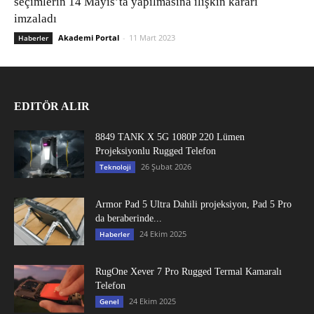
seçimlerin 14 Mayıs’ta yapılmasına ilişkin kararı
imzaladı
Akademi Portal
-
11 Mart 2023
Haberler
EDITÖR ALIR
8849 TANK X 5G 1080P 220 Lümen
Projeksiyonlu Rugged Telefon
26 Şubat 2026
Teknoloji
Armor Pad 5 Ultra Dahili projeksiyon, Pad 5 Pro
da beraberinde...
24 Ekim 2025
Haberler
RugOne Xever 7 Pro Rugged Termal Kamaralı
Telefon
24 Ekim 2025
Genel