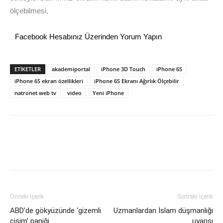
ölçebilmesi.
Facebook Hesabınız Üzerinden Yorum Yapın
ETİKETLER
akademiportal
iPhone 3D Touch
iPhone 6S
iPhone 6S ekran özellikleri
iPhone 6S Ekranı Ağırlık Ölçebilir
natronet web tv
video
Yeni iPhone
Önceki İçerik
Sonraki İçerik
ABD’de gökyüzünde ‘gizemli
Uzmanlardan İslam düşmanlığı
cisim’ paniği
uyarısı