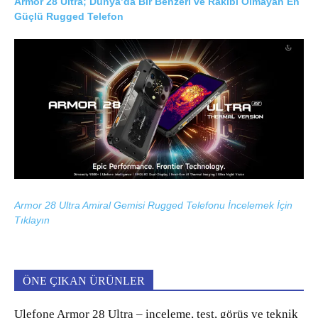
Armor 28 Ultra; Dünya’da Bir Benzeri ve Rakibi Olmayan En
Güçlü Rugged Telefon
Armor 28 Ultra Amiral Gemisi Rugged Telefonu İncelemek İçin
Tıklayın
ÖNE ÇIKAN ÜRÜNLER
Ulefone Armor 28 Ultra – inceleme, test, görüş ve teknik