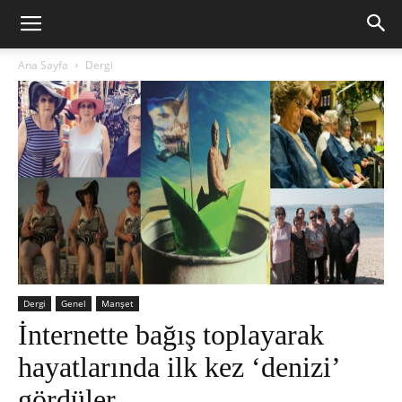
Ana Sayfa
Dergi
Dergi
Genel
Manşet
İnternette bağış toplayarak
hayatlarında ilk kez ‘denizi’
gördüler