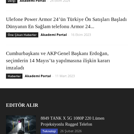
Akademi Portal
-
24 Ekim 2024
Dergi
Ulefone Power Armor 24’ün Türkiye Ön Satışları Başladı
Dünyanın En Sağlam telefonu Armor 24...
Akademi Portal
-
16 Ekim 2023
Öne Çıkan Haberler
Cumhurbaşkanı ve AKP Genel Başkanı Erdoğan,
seçimlerin 14 Mayıs’ta yapılmasına ilişkin kararı
imzaladı
Akademi Portal
-
11 Mart 2023
Haberler
EDITÖR ALIR
8849 TANK X 5G 1080P 220 Lümen
Projeksiyonlu Rugged Telefon
26 Şubat 2026
Teknoloji