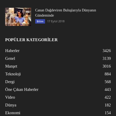
Canan Dağdeviren Buluşlarıyla Dünyanın
Gündeminde
17 Eylül 2018
Bilim
POPÜLER KATEGORİLER
Haberler
3426
Genel
3139
Manşet
3016
Teknoloji
884
Dergi
568
Öne Çıkan Haberler
443
Video
422
Dünya
182
Ekonomi
154