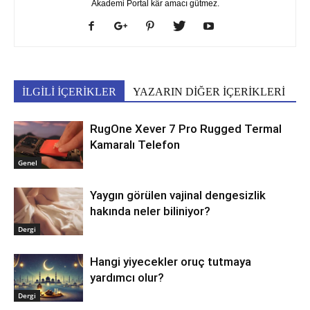
Akademi Portal kâr amacı gütmez.
İLGİLİ İÇERİKLER
YAZARIN DİĞER İÇERİKLERİ
RugOne Xever 7 Pro Rugged Termal
Kamaralı Telefon
Genel
Yaygın görülen vajinal dengesizlik
hakında neler biliniyor?
Dergi
Hangi yiyecekler oruç tutmaya
yardımcı olur?
Dergi