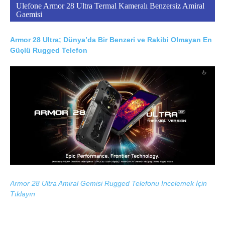
Ulefone Armor 28 Ultra Termal Kameralı Benzersiz Amiral
Gaemisi
Armor 28 Ultra; Dünya’da Bir Benzeri ve Rakibi Olmayan En
Güçlü Rugged Telefon
Armor 28 Ultra Amiral Gemisi Rugged Telefonu İncelemek İçin
Tıklayın