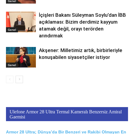
Genel
İçişleri Bakanı Süleyman Soylu’dan İBB
açıklaması: Bizim derdimiz kayyum
atamak değil, orayı terörden
Genel
arındırmak
Akşener: Milletimiz artık, birbirleriyle
konuşabilen siyasetçiler istiyor
Genel
Ulefone Armor 28 Ultra Termal Kameralı Benzersiz Amiral
Gaemisi
Armor 28 Ultra; Dünya’da Bir Benzeri ve Rakibi Olmayan En