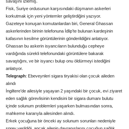
savaşını izlemiş.
Fisk, Suriye ordusunun karşısındaki düşmanın askerleri
korkutmak için yeni yöntemler geliştirdiğini yazıyor.
Gazeteye konuşan komutanlardan biri, General Ghassan
askerlerinden birinin telefonuna İdlip’te bulunan kardeşinin
kafasının kesilme görüntülerinin gönderildiğini anlatıyor.
Ghassan bu askerin isyancıların bulunduğu cepheye
vardığında sürekli telefonundaki görüntülere bakarak
savaştığını, ve bir isyancı bulup onu öldürmeyi istediğini
anlatıyor.
Telegraph
: Ebeveynleri sigara tiryakisi olan çocuk aileden
alındı
İngiltere’de ailesiyle yaşayan 2 yaşındaki bir çocuk, evi ziyaret
eden sağlık görevlisinin kendisini bir sigara dumanı bulutu
içinde solunum problemleri yaşarken bulmasından sonra,
mahkeme kararıyla ailesinden alındı.
Erkek çocuğuna bir önceki ay solunum sorunları nedeniyle
sprey verildiği, ancak ailenin davranışlarını çocuğun sağlık