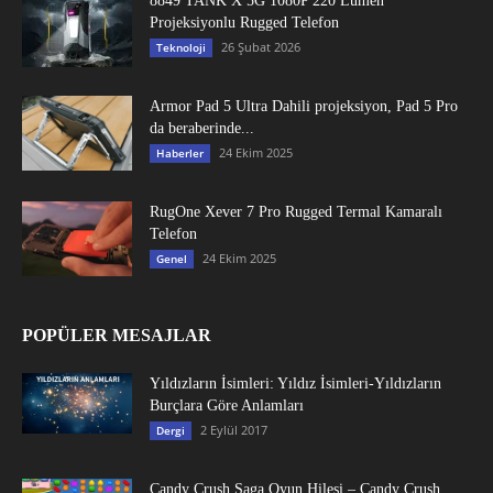
8849 TANK X 5G 1080P 220 Lümen
Projeksiyonlu Rugged Telefon
26 Şubat 2026
Teknoloji
Armor Pad 5 Ultra Dahili projeksiyon, Pad 5 Pro
da beraberinde...
24 Ekim 2025
Haberler
RugOne Xever 7 Pro Rugged Termal Kamaralı
Telefon
24 Ekim 2025
Genel
POPÜLER MESAJLAR
Yıldızların İsimleri: Yıldız İsimleri-Yıldızların
Burçlara Göre Anlamları
2 Eylül 2017
Dergi
Candy Crush Saga Oyun Hilesi – Candy Crush