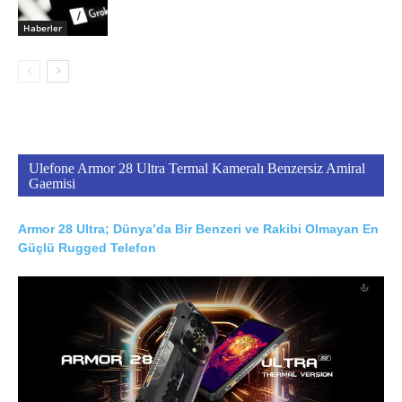
Haberler
Ulefone Armor 28 Ultra Termal Kameralı Benzersiz Amiral
Gaemisi
Armor 28 Ultra; Dünya’da Bir Benzeri ve Rakibi Olmayan En
Güçlü Rugged Telefon