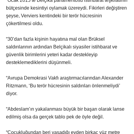
“Ocak 2015’te Belçika parlamentosu istihbarat teşkilatının
bütçesinde kesintiyi oylamak üzereydi. Fikirleri değiştiren
şeyse, Verviers kentindeki bir terör hücresinin
çökertilmesi oldu.
“30’dan fazla kişinin hayatına mal olan Brüksel
saldırılarının ardından Belçikalı siyasiler istihbarat ve
güvenlik birimlerini yeteri kadar destekleyip
desteklemediklerini düşünmeli.
“Avrupa Demokrasi Vakfı araştırmacılarından Alexander
Ritzmann, ‘Bu terör hücresinin saldırıları önlenmeliydi’
diyor.
“Abdeslam’ın yakalanması büyük bir başarı olarak lanse
edilmiş olsa da gerçek tablo pek de öyle değil.
“Çocukluğundan beri yaşadığı evden birkaç yüz metre