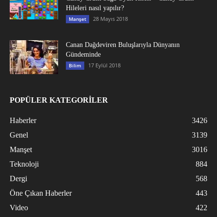
Hileleri nasıl yapılır?
28 Mayıs 2018
Manşet
Canan Dağdeviren Buluşlarıyla Dünyanın
Gündeminde
17 Eylül 2018
Bilim
POPÜLER KATEGORİLER
Haberler
3426
Genel
3139
Manşet
3016
Teknoloji
884
Dergi
568
Öne Çıkan Haberler
443
Video
422