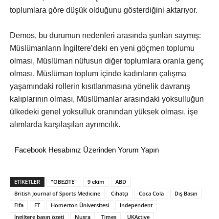
toplumlara göre düşük olduğunu gösterdiğini aktarıyor.
Demos, bu durumun nedenleri arasında şunları saymış:
Müslümanların İngiltere’deki en yeni göçmen toplumu
olması, Müslüman nüfusun diğer toplumlara oranla genç
olması, Müslüman toplum içinde kadınların çalışma
yaşamındaki rollerin kısıtlanmasına yönelik davranış
kalıplarının olması, Müslümanlar arasındaki yoksulluğun
ülkedeki genel yoksulluk oranından yüksek olması, işe
alımlarda karşılaşılan ayrımcılık.
Facebook Hesabınız Üzerinden Yorum Yapın
ETİKETLER
"OBEZİTE"
9 ekim
ABD
British Journal of Sports Medicine
Cihatçı
Coca Cola
Dış Basın
Fifa
FT
Homerton Üniversitesi
Independent
İngiltere basın özeti
Nusra
Times
UKActive