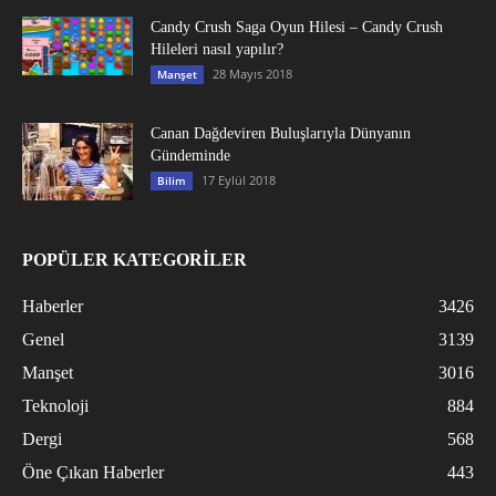
Candy Crush Saga Oyun Hilesi – Candy Crush
Hileleri nasıl yapılır?
28 Mayıs 2018
Manşet
Canan Dağdeviren Buluşlarıyla Dünyanın
Gündeminde
17 Eylül 2018
Bilim
POPÜLER KATEGORİLER
Haberler
3426
Genel
3139
Manşet
3016
Teknoloji
884
Dergi
568
Öne Çıkan Haberler
443