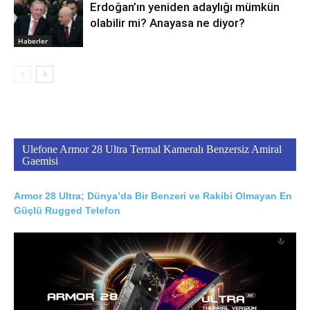
Erdoğan’ın yeniden adaylığı mümkün
olabilir mi? Anayasa ne diyor?
Haberler
Ulefone Armor 28 Ultra Termal Kameralı Benzersiz Amiral
Gaemisi
Armor 28 Ultra; Dünya’da Bir Benzeri ve Rakibi Olmayan En
Güçlü Rugged Telefon