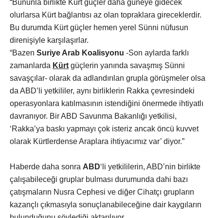
“Bununla birlikte Kürt güçler daha güneye gidecek
olurlarsa Kürt bağlantısı az olan topraklara gireceklerdir.
Bu durumda Kürt güçler hemen yerel Sünni nüfusun
direnişiyle karşılaşırlar.
“Bazen
Suriye Arab Koalisyonu
-Son aylarda farklı
zamanlarda
Kürt
güçlerin yanında savaşmış Sünni
savaşçılar- olarak da adlandırılan grupla görüşmeler olsa
da ABD’li yetkililer, aynı birliklerin Rakka çevresindeki
operasyonlara katılmasının istendiğini önermede ihtiyatlı
davranıyor. Bir ABD Savunma Bakanlığı yetkilisi,
‘Rakka’ya baskı yapmayı çok isteriz ancak öncü kuvvet
olarak Kürtlerdense Araplara ihtiyacımız var’ diyor.”
Haberde daha sonra
ABD
‘li yetkililerin, ABD’nin birlikte
çalışabileceği gruplar bulması durumunda dahi bazı
çatışmaların Nusra Cephesi ve diğer Cihatçı grupların
kazançlı çıkmasıyla sonuçlanabileceğine dair kaygıların
bulunduğunu söylediği aktarılıyor.