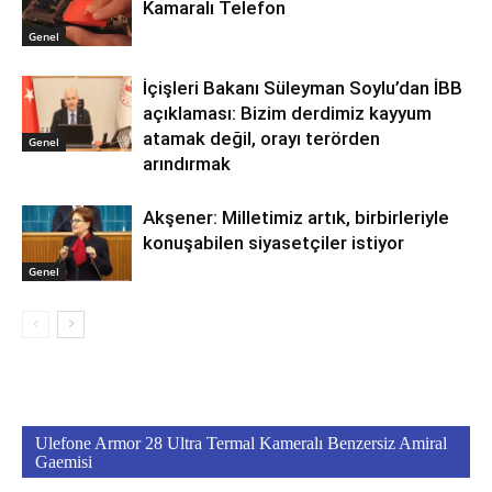
Kamaralı Telefon
Genel
İçişleri Bakanı Süleyman Soylu’dan İBB
açıklaması: Bizim derdimiz kayyum
atamak değil, orayı terörden
Genel
arındırmak
Akşener: Milletimiz artık, birbirleriyle
konuşabilen siyasetçiler istiyor
Genel
Ulefone Armor 28 Ultra Termal Kameralı Benzersiz Amiral
Gaemisi