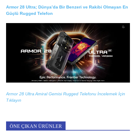
Armor 28 Ultra; Dünya’da Bir Benzeri ve Rakibi Olmayan En
Güçlü Rugged Telefon
Armor 28 Ultra Amiral Gemisi Rugged Telefonu İncelemek İçin
Tıklayın
ÖNE ÇIKAN ÜRÜNLER