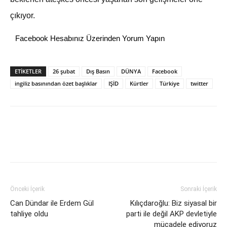
çıkıyor.
Facebook Hesabınız Üzerinden Yorum Yapın
ETİKETLER
26 şubat
Dış Basın
DÜNYA
Facebook
ingiliz basınından özet başlıklar
IŞİD
Kürtler
Türkiye
twitter
Önceki İçerik
Sonraki İçerik
Can Dündar ile Erdem Gül
Kılıçdaroğlu: Biz siyasal bir
tahliye oldu
parti ile değil AKP devletiyle
mücadele ediyoruz