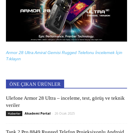
Armor 28 Ultra Amiral Gemisi Rugged Telefonu İncelemek İçin
Tıklayın
ÖNE ÇIKAN ÜRÜNLER
Ulefone Armor 28 Ultra – inceleme, test, görüş ve teknik
veriler
Akademi Portal
-
26 Ocak 2025
Haberler
Tank 2 Pro 8849 Rugged Telefon Projeksiyonlu Android