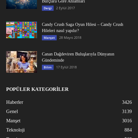
Burçlara Göre Anlamları
2 Eylül 2017
Dergi
Candy Crush Saga Oyun Hilesi – Candy Crush
Hileleri nasıl yapılır?
28 Mayıs 2018
Manşet
Canan Dağdeviren Buluşlarıyla Dünyanın
Gündeminde
17 Eylül 2018
Bilim
POPÜLER KATEGORİLER
Haberler
3426
Genel
3139
Manşet
3016
Teknoloji
884