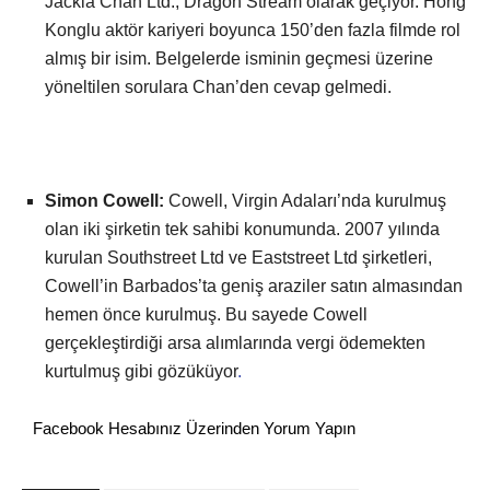
Jackia Chan Ltd., Dragon Stream olarak geçiyor. Hong
Konglu aktör kariyeri boyunca 150’den fazla filmde rol
almış bir isim. Belgelerde isminin geçmesi üzerine
yöneltilen sorulara Chan’den cevap gelmedi.
Simon Cowell:
Cowell, Virgin Adaları’nda kurulmuş
olan iki şirketin tek sahibi konumunda. 2007 yılında
kurulan Southstreet Ltd ve Eaststreet Ltd şirketleri,
Cowell’in Barbados’ta geniş araziler satın almasından
hemen önce kurulmuş. Bu sayede Cowell
gerçekleştirdiği arsa alımlarında vergi ödemekten
kurtulmuş gibi gözüküyor
.
Facebook Hesabınız Üzerinden Yorum Yapın