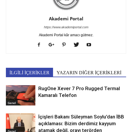
Akademi Portal
https://www.akademiportal.com
Akademi Portal kâr amacı gütmez.
İLGİLİ İÇERİKLER
YAZARIN DİĞER İÇERİKLERİ
RugOne Xever 7 Pro Rugged Termal
Kamaralı Telefon
Genel
İçişleri Bakanı Süleyman Soylu’dan İBB
açıklaması: Bizim derdimiz kayyum
atamak değil, orayı terörden
Genel