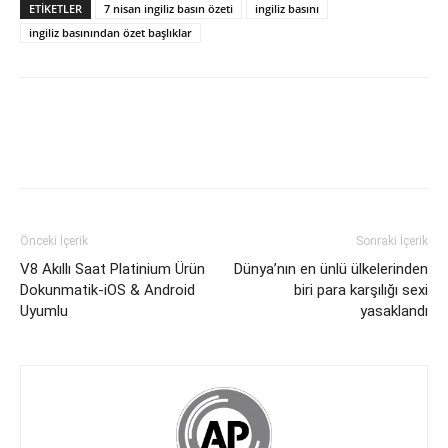
ETİKETLER
7 nisan ingiliz basın özeti
ingiliz basını
ingiliz basınından özet başlıklar
Önceki İçerik
Sonraki İçerik
V8 Akıllı Saat Platinium Ürün
Dünya’nın en ünlü ülkelerinden
Dokunmatik-iOS & Android
biri para karşılığı sexi
Uyumlu
yasaklandı