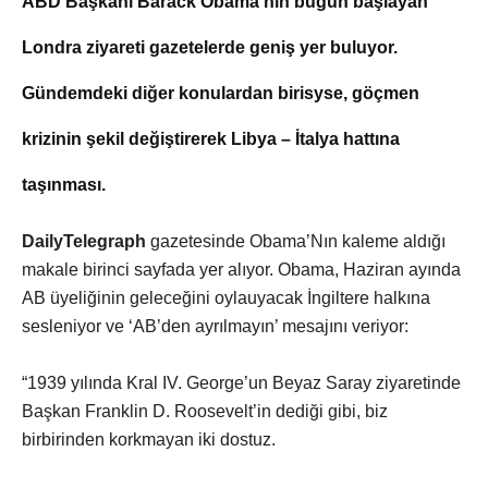
ABD Başkanı Barack Obama’nın bugün başlayan
Londra ziyareti gazetelerde geniş yer buluyor.
Gündemdeki diğer konulardan birisyse, göçmen
krizinin şekil değiştirerek Libya – İtalya hattına
taşınması.
DailyTelegraph
gazetesinde Obama’Nın kaleme aldığı
makale birinci sayfada yer alıyor. Obama, Haziran ayında
AB üyeliğinin geleceğini oylauyacak İngiltere halkına
sesleniyor ve ‘AB’den ayrılmayın’ mesajını veriyor:
“1939 yılında Kral IV. George’un Beyaz Saray ziyaretinde
Başkan Franklin D. Roosevelt’in dediği gibi, biz
birbirinden korkmayan iki dostuz.