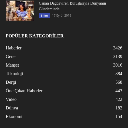
Canan Dağdeviren Buluşlarıyla Dünyanın
Gündeminde
17 Eylül 2018
Bilim
POPÜLER KATEGORİLER
Haberler
3426
Genel
3139
Manşet
3016
Teknoloji
884
Dergi
568
Öne Çıkan Haberler
443
Video
422
Dünya
182
Ekonomi
154