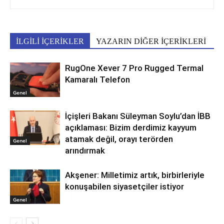
İLGİLİ İÇERİKLER
YAZARIN DİĞER İÇERİKLERİ
RugOne Xever 7 Pro Rugged Termal
Kamaralı Telefon
Genel
İçişleri Bakanı Süleyman Soylu’dan İBB
açıklaması: Bizim derdimiz kayyum
atamak değil, orayı terörden
Genel
arındırmak
Akşener: Milletimiz artık, birbirleriyle
konuşabilen siyasetçiler istiyor
Genel