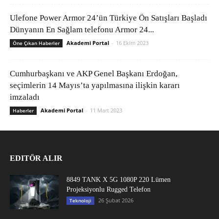
Ulefone Power Armor 24’ün Türkiye Ön Satışları Başladı
Dünyanın En Sağlam telefonu Armor 24...
Akademi Portal
-
16 Ekim 2023
Öne Çıkan Haberler
Cumhurbaşkanı ve AKP Genel Başkanı Erdoğan,
seçimlerin 14 Mayıs’ta yapılmasına ilişkin kararı
imzaladı
Akademi Portal
-
11 Mart 2023
Haberler
EDITÖR ALIR
8849 TANK X 5G 1080P 220 Lümen
Projeksiyonlu Rugged Telefon
26 Şubat 2026
Teknoloji