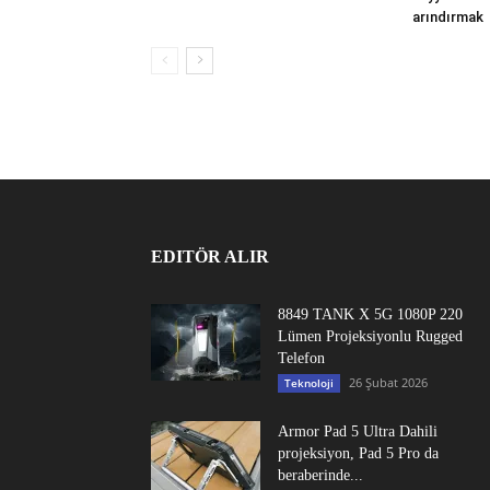
arındırmak
EDITÖR ALIR
8849 TANK X 5G 1080P 220
Lümen Projeksiyonlu Rugged
Telefon
26 Şubat 2026
Teknoloji
Armor Pad 5 Ultra Dahili
projeksiyon, Pad 5 Pro da
beraberinde...