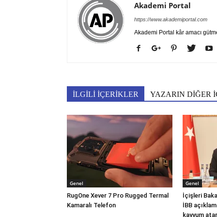
Akademi Portal
https://www.akademiportal.com
Akademi Portal kâr amacı gütm
İLGİLİ İÇERİKLER
YAZARIN DİĞER İ
Genel
Genel
RugOne Xever 7 Pro Rugged Termal
İçişleri Ba
Kamaralı Telefon
İBB açıklam
kayyum atam