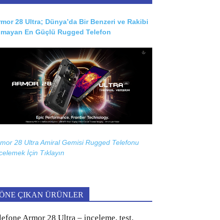
mor 28 Ultra; Dünya’da Bir Benzeri ve Rakibi
lmayan En Güçlü Rugged Telefon
mor 28 Ultra Amiral Gemisi Rugged Telefonu
celemek İçin
Tıklayın
ÖNE ÇIKAN ÜRÜNLER
lefone Armor 28 Ultra – inceleme, test,