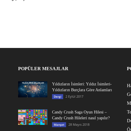
POPÜLER MESAJLAR
P
Yıldızların İsimleri: Yıldız İsimleri-
Ha
Yıldızların Burçlara Göre Anlamları
G
2 Eylül 2017
Dergi
M
Te
Candy Crush Saga Oyun Hilesi –
Candy Crush Hileleri nasıl yapılır?
D
28 Mayıs 2018
Manşet
Ö