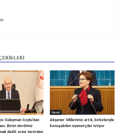
ez.
ÇERİKLERİ
Genel
kanı Süleyman Soylu’dan
Akşener: Milletimiz artık, birbirleriyle
ası: Bizim derdimiz
konuşabilen siyasetçiler istiyor
ak değil, orayı terörden