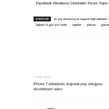
Facebook Hesabınız Üzerinden Yorum Yapın
ETİKETLER
en çok denenmiş en başarılı ilişki taktikleri
İlişkide 21 gün sırrı nedir
ilişkiler
şükran
şükra
Önceki İçerik
iPhone 7 iddialarının doğruluk payı olduğunu
destekleyen video