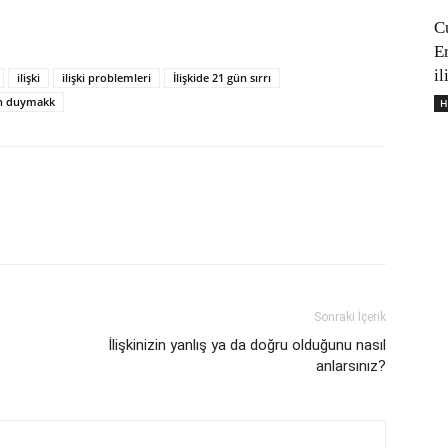
C
E
il
ilişki
ilişki problemleri
İlişkide 21 gün sırrı
n duymakk
H
Sonraki İçerik
İlişkinizin yanlış ya da doğru olduğunu nasıl
anlarsınız?