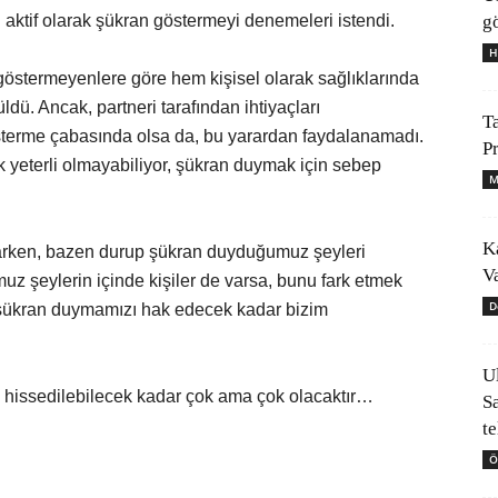
gö
n aktif olarak şükran göstermeyi denemeleri istendi.
H
 göstermeyenlere göre hem kişisel olarak sağlıklarında
ldü. Ancak, partneri tarafından ihtiyaçları
T
terme çabasında olsa da, bu yarardan faydalanamadı.
P
yeterli olmayabiliyor, şükran duymak için sebep
M
K
arken, bazen durup şükran duyduğumuz şeyleri
V
 şeylerin içinde kişiler de varsa, bunu fark etmek
D
ler şükran duymamızı hak edecek kadar bizim
U
 hissedilebilecek kadar çok ama çok olacaktır…
S
t
Ö