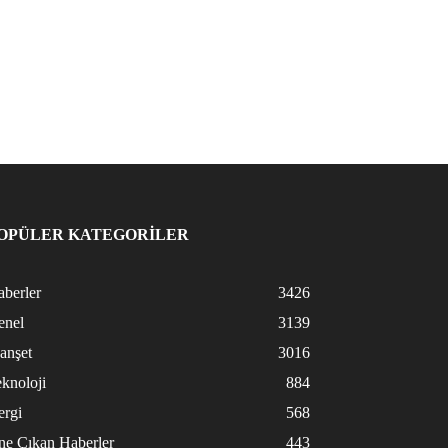
OPÜLER KATEGORİLER
berler
3426
enel
3139
anşet
3016
knoloji
884
ergi
568
ne Çıkan Haberler
443