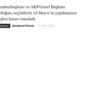
umhurbaşkanı ve AKP Genel Başkanı
rdoğan, seçimlerin 14 Mayıs’ta yapılmasına
işkin kararı imzaladı
Akademi Portal
-
11 Mart 2023
aberler