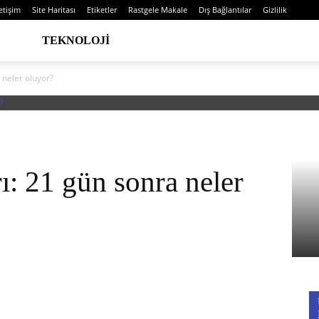
letişim
Site Haritası
Etiketler
Rastgele Makale
Dış Bağlantılar
Gizlilik
TEKNOLOJI
a neler oluyor?
rı: 21 gün sonra neler