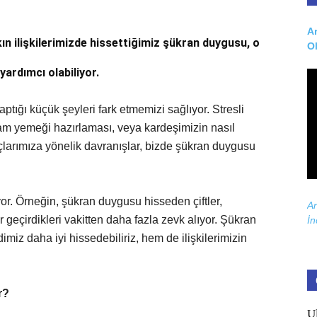
Ar
ın ilişkilerimizde hissettiğimiz şükran duygusu, o
O
ardımcı olabiliyor.
ptığı küçük şeyleri fark etmemizi sağlıyor. Stresli
am yemeği hazırlaması, veya kardeşimizin nasıl
çlarımıza yönelik davranışlar, bizde şükran duygusu
iyor. Örneğin, şükran duygusu hisseden çiftler,
Ar
 geçirdikleri vakitten daha fazla zevk alıyor. Şükran
İn
miz daha iyi hissedebiliriz, hem de ilişkilerimizin
r?
U