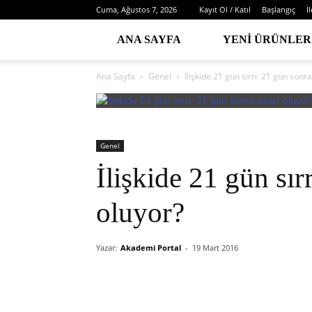
Cuma, Ağustos 7, 2026
Kayıt Ol / Katıl
Başlangıç
İ
ANA SAYFA
YENI ÜRÜNLER
Ana Sayfa
Genel
İlişkide 21 gün sırrı: 21 gün sonr
Genel
İlişkide 21 gün sır
oluyor?
Yazar:
Akademi Portal
-
19 Mart 2016