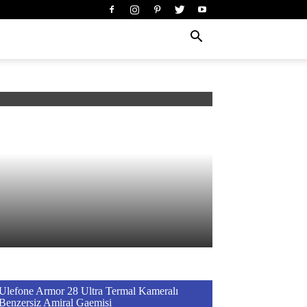
Ulefone Armor 28 Ultra Termal Kameralı
Benzersiz Amiral Gaemisi