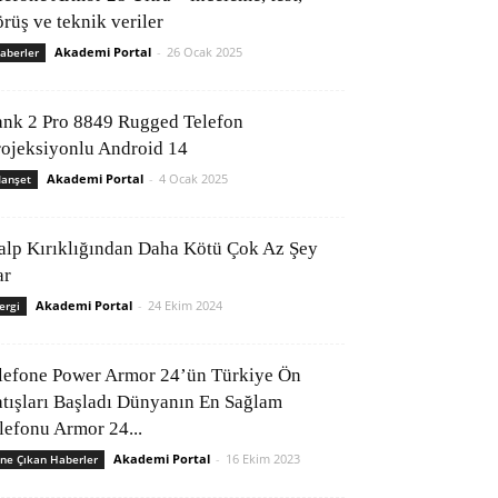
rüş ve teknik veriler
Akademi Portal
-
26 Ocak 2025
aberler
ank 2 Pro 8849 Rugged Telefon
rojeksiyonlu Android 14
Akademi Portal
-
4 Ocak 2025
anşet
alp Kırıklığından Daha Kötü Çok Az Şey
ar
Akademi Portal
-
24 Ekim 2024
ergi
lefone Power Armor 24’ün Türkiye Ön
atışları Başladı Dünyanın En Sağlam
elefonu Armor 24...
Akademi Portal
-
16 Ekim 2023
ne Çıkan Haberler