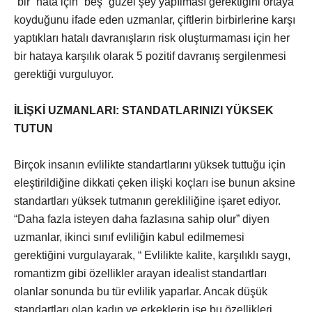
“bir” hata için “beş” güzel şey yapılması gerektiğini ortaya
koyduğunu ifade eden uzmanlar, çiftlerin birbirlerine karşı
yaptıkları hatalı davranışların risk oluşturmaması için her
bir hataya karşılık olarak 5 pozitif davranış sergilenmesi
gerektiği vurguluyor.
İLİŞKİ UZMANLARI: STANDATLARINIZI YÜKSEK
TUTUN
Birçok insanın evlilikte standartlarını yüksek tuttuğu için
eleştirildiğine dikkati çeken ilişki koçları ise bunun aksine
standartları yüksek tutmanın gerekliliğine işaret ediyor.
“Daha fazla isteyen daha fazlasına sahip olur” diyen
uzmanlar, ikinci sınıf evliliğin kabul edilmemesi
gerektiğini vurgulayarak, “ Evlilikte kalite, karşılıklı saygı,
romantizm gibi özellikler arayan idealist standartları
olanlar sonunda bu tür evlilik yaparlar. Ancak düşük
standartları olan kadın ve erkeklerin ise bu özellikleri