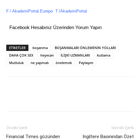
F /
AkademiPortal.Eurepo
T /
AkademiPortal
Facebook Hesabınız Üzerinden Yorum Yapın
ETİKETLER
boşanma
BOŞANMALARI ÖNLEMENİN YOLLARI
DAHA ÇOK SEX
heyecan
İLİŞKİ UZMANLARI
kutlama
Mutluluk
ne yapmalı
önelemek
Paylaşım
Önceki İçerik
Sonraki İçerik
Financial Times gözünden
İngiltere Basınından Özet