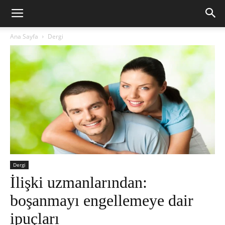
Ana Sayfa
Dergi
Dergi
İlişki uzmanlarından:
boşanmayı engellemeye dair
ipuçları