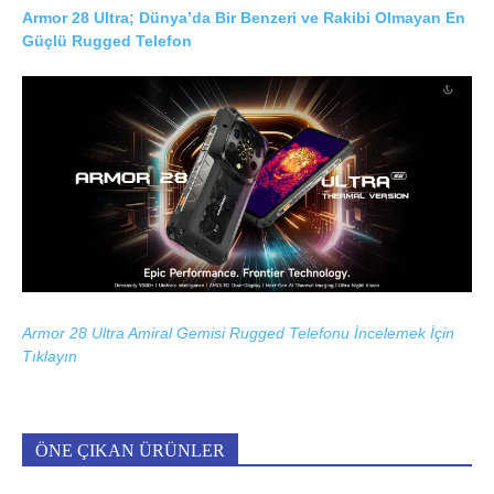
Armor 28 Ultra; Dünya’da Bir Benzeri ve Rakibi Olmayan En
Güçlü Rugged Telefon
Armor 28 Ultra Amiral Gemisi Rugged Telefonu İncelemek İçin
Tıklayın
ÖNE ÇIKAN ÜRÜNLER