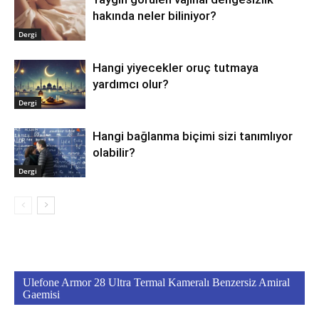
hakında neler biliniyor?
Dergi
Hangi yiyecekler oruç tutmaya
yardımcı olur?
Dergi
Hangi bağlanma biçimi sizi tanımlıyor
olabilir?
Dergi
Ulefone Armor 28 Ultra Termal Kameralı Benzersiz Amiral
Gaemisi