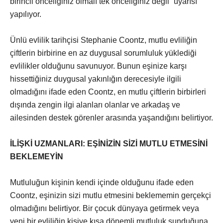
birincil önceliğiniz olmalı tek önceliğiniz değil” uyarısı
yapılıyor.
Ünlü evlilik tarihçisi Stephanie Coontz, mutlu evliliğin
çiftlerin birbirine en az duygusal sorumluluk yüklediği
evlilikler olduğunu savunuyor. Bunun eşinize karşı
hissettiğiniz duygusal yakınlığın derecesiyle ilgili
olmadığını ifade eden Coontz, en mutlu çiftlerin birbirleri
dışında zengin ilgi alanları olanlar ve arkadaş ve
ailesinden destek görenler arasında yaşandığını belirtiyor.
İLİŞKİ UZMANLARI: EŞİNİZİN SİZİ MUTLU ETMESİNİ
BEKLEMEYİN
Mutluluğun kişinin kendi içinde olduğunu ifade eden
Coontz, eşinizin sizi mutlu etmesini beklememin gerçekçi
olmadığını belirtiyor. Bir çocuk dünyaya getirmek veya
yeni bir evliliğin kişiye kısa dönemli mutluluk sunduğuna