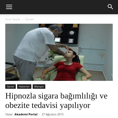
Ana Sayfa
Genel
Genel
Haberler
Manşet
Hipnozla sigara bağımlılığı ve
obezite tedavisi yapılıyor
Yazar:
Akademi Portal
-
27 Ağustos 2015