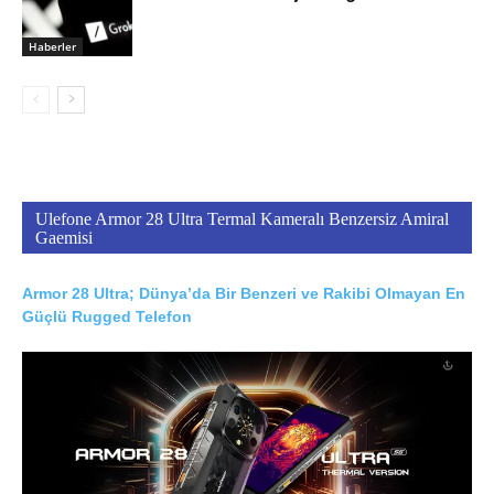
Haberler
Ulefone Armor 28 Ultra Termal Kameralı Benzersiz Amiral
Gaemisi
Armor 28 Ultra; Dünya’da Bir Benzeri ve Rakibi Olmayan En
Güçlü Rugged Telefon