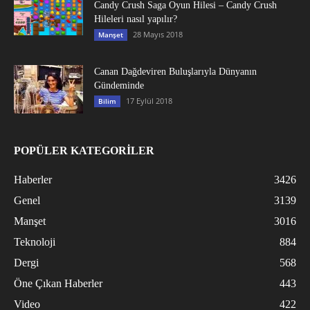
Candy Crush Saga Oyun Hilesi – Candy Crush
Hileleri nasıl yapılır?
28 Mayıs 2018
Manşet
Canan Dağdeviren Buluşlarıyla Dünyanın
Gündeminde
17 Eylül 2018
Bilim
POPÜLER KATEGORİLER
Haberler
3426
Genel
3139
Manşet
3016
Teknoloji
884
Dergi
568
Öne Çıkan Haberler
443
Video
422