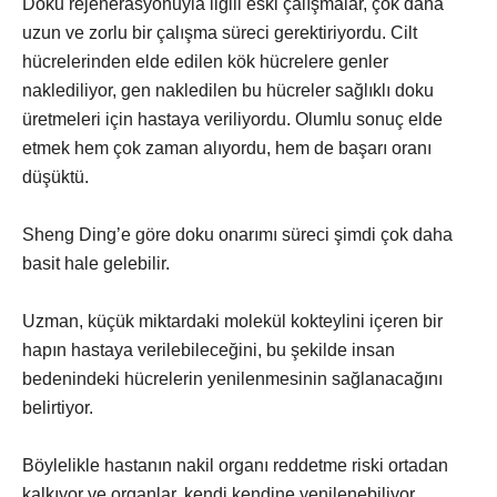
Doku rejenerasyonuyla ilgili eski çalışmalar, çok daha
uzun ve zorlu bir çalışma süreci gerektiriyordu. Cilt
hücrelerinden elde edilen kök hücrelere genler
naklediliyor, gen nakledilen bu hücreler sağlıklı doku
üretmeleri için hastaya veriliyordu. Olumlu sonuç elde
etmek hem çok zaman alıyordu, hem de başarı oranı
düşüktü.
Sheng Ding’e göre doku onarımı süreci şimdi çok daha
basit hale gelebilir.
Uzman, küçük miktardaki molekül kokteylini içeren bir
hapın hastaya verilebileceğini, bu şekilde insan
bedenindeki hücrelerin yenilenmesinin sağlanacağını
belirtiyor.
Böylelikle hastanın nakil organı reddetme riski ortadan
kalkıyor ve organlar, kendi kendine yenilenebiliyor.