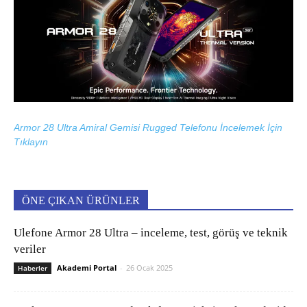
Armor 28 Ultra Amiral Gemisi Rugged Telefonu İncelemek İçin
Tıklayın
ÖNE ÇIKAN ÜRÜNLER
Ulefone Armor 28 Ultra – inceleme, test, görüş ve teknik
veriler
Akademi Portal
-
26 Ocak 2025
Haberler