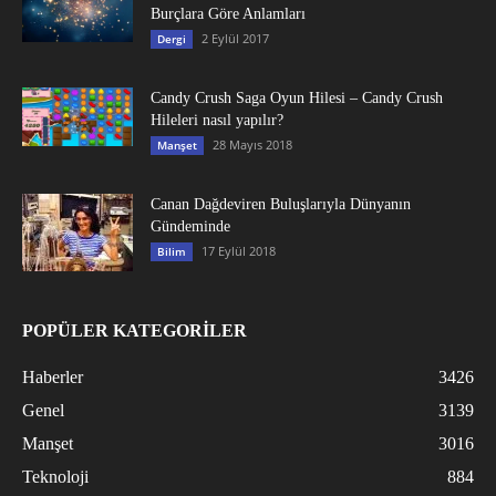
Burçlara Göre Anlamları
2 Eylül 2017
Dergi
Candy Crush Saga Oyun Hilesi – Candy Crush
Hileleri nasıl yapılır?
28 Mayıs 2018
Manşet
Canan Dağdeviren Buluşlarıyla Dünyanın
Gündeminde
17 Eylül 2018
Bilim
POPÜLER KATEGORİLER
Haberler
3426
Genel
3139
Manşet
3016
Teknoloji
884