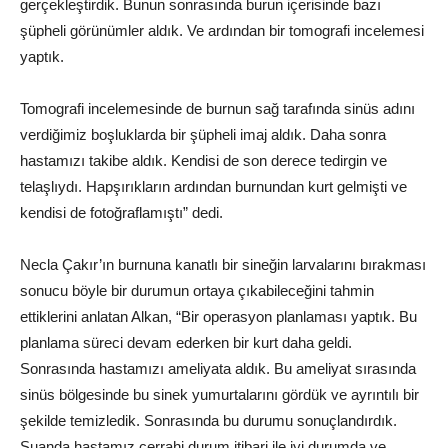
gerçekleştirdik. Bunun sonrasında burun içerisinde bazı
şüpheli görünümler aldık. Ve ardından bir tomografi incelemesi
yaptık.
Tomografi incelemesinde de burnun sağ tarafında sinüs adını
verdiğimiz boşluklarda bir şüpheli imaj aldık. Daha sonra
hastamızı takibe aldık. Kendisi de son derece tedirgin ve
telaşlıydı. Hapşırıkların ardından burnundan kurt gelmişti ve
kendisi de fotoğraflamıştı” dedi.
Necla Çakır’ın burnuna kanatlı bir sineğin larvalarını bırakması
sonucu böyle bir durumun ortaya çıkabileceğini tahmin
ettiklerini anlatan Alkan, “Bir operasyon planlaması yaptık. Bu
planlama süreci devam ederken bir kurt daha geldi.
Sonrasında hastamızı ameliyata aldık. Bu ameliyat sırasında
sinüs bölgesinde bu sinek yumurtalarını gördük ve ayrıntılı bir
şekilde temizledik. Sonrasında bu durumu sonuçlandırdık.
Şuanda hastamız cerrahi durum itibari ile iyi durumda ve