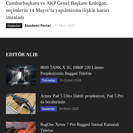
Cumhurbaşkanı ve AKP Genel Başkanı Erdoğan,
seçimlerin 14 Mayıs’ta yapılmasına ilişkin kararı
imzaladı
Akademi Portal
-
11 Mart 2023
Haberler
EDITÖR ALIR
8849 TANK X 5G 1080P 220 Lümen
Projeksiyonlu Rugged Telefon
26 Şubat 2026
Teknoloji
Armor Pad 5 Ultra Dahili projeksiyon, Pad 5 Pro
da beraberinde...
24 Ekim 2025
Haberler
RugOne Xever 7 Pro Rugged Termal Kamaralı
Telefon