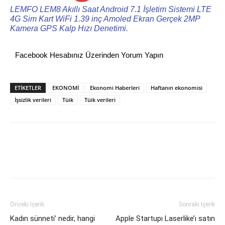
LEMFO LEM8 Akıllı Saat Android 7.1 İşletim Sistemi LTE
4G Sim Kart WiFi 1.39 inç Amoled Ekran Gerçek 2MP
Kamera GPS Kalp Hızı Denetimi.
Facebook Hesabınız Üzerinden Yorum Yapın
ETİKETLER
EKONOMİ
Ekonomi Haberleri
Haftanın ekonomisi
İşsizlik verileri
Tüik
Tüik verileri
Önceki İçerik
Sonraki İçerik
Kadın sünneti’ nedir, hangi
Apple Startupı Laserlike’ı satın