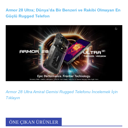
Armor 28 Ultra; Dünya’da Bir Benzeri ve Rakibi Olmayan En
Güçlü Rugged Telefon
Armor 28 Ultra Amiral Gemisi Rugged Telefonu İncelemek İçin
Tıklayın
ÖNE ÇIKAN ÜRÜNLER