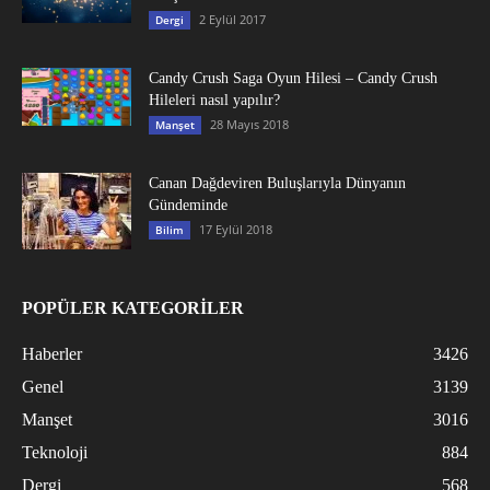
2 Eylül 2017
Dergi
Candy Crush Saga Oyun Hilesi – Candy Crush
Hileleri nasıl yapılır?
28 Mayıs 2018
Manşet
Canan Dağdeviren Buluşlarıyla Dünyanın
Gündeminde
17 Eylül 2018
Bilim
POPÜLER KATEGORİLER
Haberler
3426
Genel
3139
Manşet
3016
Teknoloji
884
Dergi
568