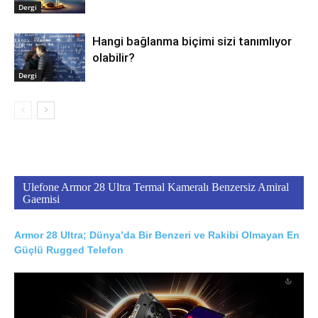
Dergi
Hangi bağlanma biçimi sizi tanımlıyor
olabilir?
Dergi
Ulefone Armor 28 Ultra Termal Kameralı Benzersiz Amiral
Gaemisi
Armor 28 Ultra; Dünya’da Bir Benzeri ve Rakibi Olmayan En
Güçlü Rugged Telefon