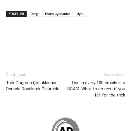
ETİKETLER
Dergi
Erken uyananlar
Uyku
Önceki İçerik
Sonraki İçerik
Türk Göçmen Çocuklarının
One in every 100 emails is a
Önünde Dövülerek Öldürüldü
SCAM: What to do next if you
fell for the trick