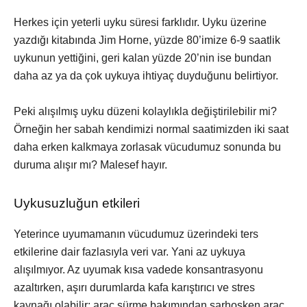
Herkes için yeterli uyku süresi farklıdır. Uyku üzerine
yazdığı kitabında Jim Horne, yüzde 80’imize 6-9 saatlik
uykunun yettiğini, geri kalan yüzde 20’nin ise bundan
daha az ya da çok uykuya ihtiyaç duyduğunu belirtiyor.
Peki alışılmış uyku düzeni kolaylıkla değiştirilebilir mi?
Örneğin her sabah kendimizi normal saatimizden iki saat
daha erken kalkmaya zorlasak vücudumuz sonunda bu
duruma alışır mı? Malesef hayır.
Uykusuzluğun etkileri
Yeterince uyumamanın vücudumuz üzerindeki ters
etkilerine dair fazlasıyla veri var. Yani az uykuya
alışılmıyor. Az uyumak kısa vadede konsantrasyonu
azaltırken, aşırı durumlarda kafa karıştırıcı ve stres
kaynağı olabilir; araç sürme bakımından sarhoşken araç