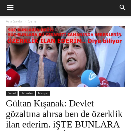
Ana Sayfa
Genel
Genel
Haberler
Manşet
Gültan Kışanak: Devlet
gözaltına alırsa ben de özerklik
ilan ederim. iŞTE BUNLARA