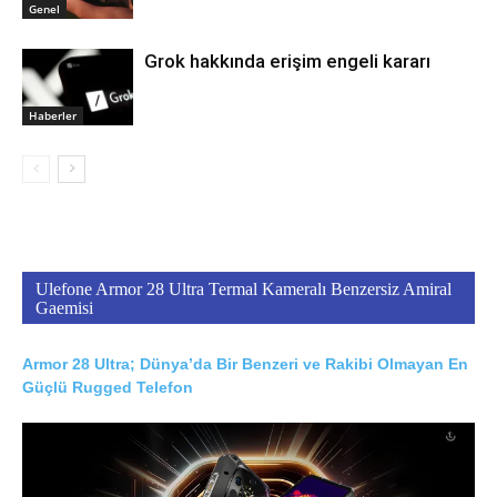
Genel
Grok hakkında erişim engeli kararı
Haberler
Ulefone Armor 28 Ultra Termal Kameralı Benzersiz Amiral
Gaemisi
Armor 28 Ultra; Dünya’da Bir Benzeri ve Rakibi Olmayan En
Güçlü Rugged Telefon