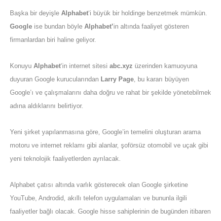
Başka bir deyişle
Alphabet
‘i büyük bir holdinge benzetmek mümkün.
Google
ise bundan böyle
Alphabet’
in altında faaliyet gösteren
firmanlardan biri haline geliyor.
Konuyu
Alphabet
‘in internet sitesi
abc.xyz
üzerinden kamuoyuna
duyuran Google kurucularından
Larry
Page
, bu kararı büyüyen
Google’ı ve çalışmalarını daha doğru ve rahat bir şekilde yönetebilmek
adına aldıklarını belirtiyor.
Yeni şirket yapılanmasına göre, Google’in temelini oluşturan arama
motoru ve internet reklamı gibi alanlar, şoförsüz otomobil ve uçak gibi
yeni teknolojik faaliyetlerden ayrılacak.
Alphabet çatısı altında varlık gösterecek olan Google şirketine
YouTube, Androdid, akıllı telefon uygulamaları ve bununla ilgili
faaliyetler bağlı olacak. Google hisse sahiplerinin de bugünden itibaren