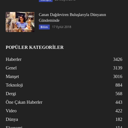
Canan Dağdeviren Buluşlarıyla Dünyanın
Gündeminde
17 Eylül 2018
Bilim
POPÜLER KATEGORİLER
Haberler
3426
Genel
3139
Manşet
3016
Teknoloji
884
Dergi
568
Öne Çıkan Haberler
443
Video
422
Dünya
182
Ekonomi
154