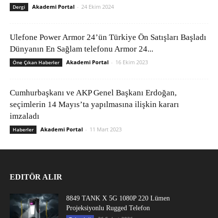
Akademi Portal
-
24 Ekim 2024
Dergi
Ulefone Power Armor 24’ün Türkiye Ön Satışları Başladı
Dünyanın En Sağlam telefonu Armor 24...
Akademi Portal
-
16 Ekim 2023
Öne Çıkan Haberler
Cumhurbaşkanı ve AKP Genel Başkanı Erdoğan,
seçimlerin 14 Mayıs’ta yapılmasına ilişkin kararı
imzaladı
Akademi Portal
-
11 Mart 2023
Haberler
EDITÖR ALIR
8849 TANK X 5G 1080P 220 Lümen
Projeksiyonlu Rugged Telefon