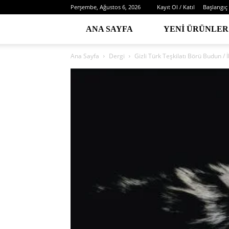
Perşembe, Ağustos 6, 2026
Kayıt Ol / Katıl
Başlangıç
ANA SAYFA
YENI ÜRÜNLER
Ana Sayfa
Dergi
Gizli Türk Teşkilatı Börü Budun / İ