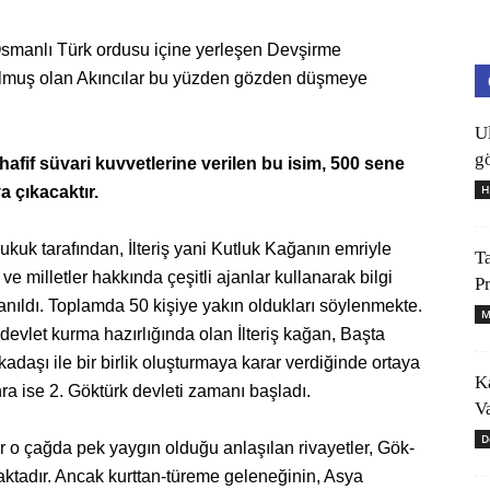
Osmanlı Türk ordusu içine yerleşen Devşirme
rulmuş olan Akıncılar bu yüzden gözden düşmeye
U
gö
fif süvari kuvvetlerine verilen bu isim, 500 sene
H
 çıkacaktır.
kuk tarafından, İlteriş yani Kutluk Kağanın emriyle
T
ve milletler hakkında çeşitli ajanlar kullanarak bilgi
P
lanıldı. Toplamda 50 kişiye yakın oldukları söylenmekte.
M
evlet kurma hazırlığında olan İlteriş kağan, Başta
daşı ile bir birlik oluşturmaya karar verdiğinde ortaya
K
nra ise 2. Göktürk devleti zamanı başladı.
V
D
ir o çağda pek yaygın olduğu anlaşılan rivayetler, Gök-
rmaktadır. Ancak kurttan-türeme geleneğinin, Asya