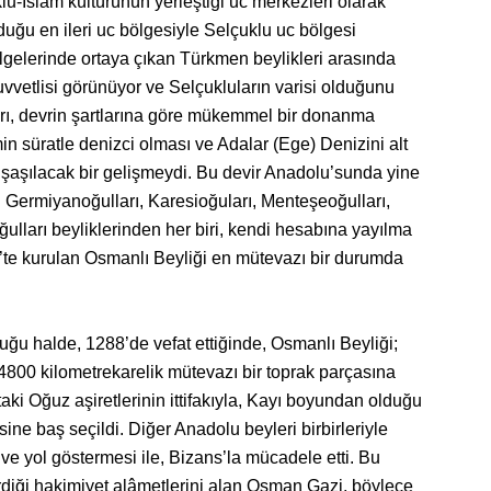
lu-İslâm kültürünün yerleştiği uc merkezleri olarak
duğu en ileri uc bölgesiyle Selçuklu uc bölgesi
ölgelerinde ortaya çıkan Türkmen beylikleri arasında
vetlisi görünüyor ve Selçukluların varisi olduğunu
arı, devrin şartlarına göre mükemmel bir donanma
 süratle denizci olması ve Adalar (Ege) Denizini alt
 şaşılacak bir gelişmeydi. Bu devir Anadolu’sunda yine
 Germiyanoğulları, Karesioğuları, Menteşeoğulları,
lları beyliklerinden her biri, kendi hesabına yayılma
t’te kurulan Osmanlı Beyliği en mütevazı bir durumda
ğu halde, 1288’de vefat ettiğinde, Osmanlı Beyliği;
00 kilometrekarelik mütevazı bir toprak parçasına
taki Oğuz aşiretlerinin ittifakıyla, Kayı boyundan olduğu
ne baş seçildi. Diğer Anadolu beyleri birbirleriyle
ve yol göstermesi ile, Bizans’la mücadele etti. Bu
diği hakimiyet alâmetlerini alan Osman Gazi, böylece