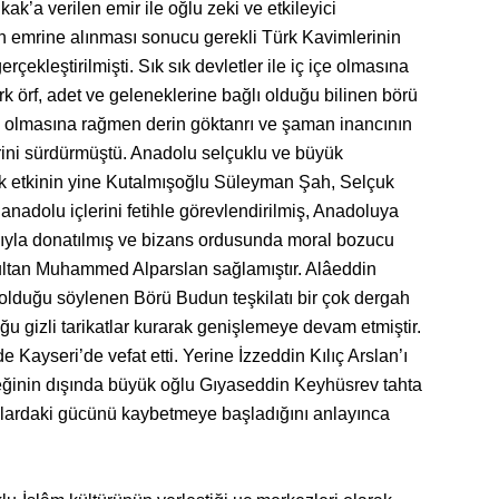
’a verilen emir ile oğlu zeki ve etkileyici
n emrine alınması sonucu gerekli Türk Kavimlerinin
ekleştirilmişti. Sık sık devletler ile iç içe olmasına
k örf, adet ve geleneklerine bağlı olduğu bilinen börü
 olmasına rağmen derin göktanrı ve şaman inancının
lerini sürdürmüştü. Anadolu selçuklu ve büyük
k etkinin yine Kutalmışoğlu Süleyman Şah, Selçuk
nadolu içlerini fetihle görevlendirilmiş, Anadoluya
 ağıyla donatılmış ve bizans ordusunda moral bozucu
Sultan Muhammed Alparslan sağlamıştır. Alâeddin
 olduğu söylenen Börü Budun teşkilatı bir çok dergah
u gizli tarikatlar kurarak genişlemeye devam etmiştir.
Kayseri’de vefat etti. Yerine İzzeddin Kılıç Arslan’ı
steğinin dışında büyük oğlu Gıyaseddin Keyhüsrev tahta
ulardaki gücünü kaybetmeye başladığını anlayınca