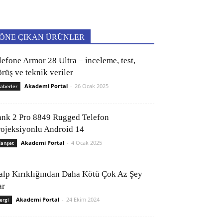
ÖNE ÇIKAN ÜRÜNLER
lefone Armor 28 Ultra – inceleme, test,
rüş ve teknik veriler
Akademi Portal
-
26 Ocak 2025
aberler
ank 2 Pro 8849 Rugged Telefon
rojeksiyonlu Android 14
Akademi Portal
-
4 Ocak 2025
anşet
alp Kırıklığından Daha Kötü Çok Az Şey
ar
Akademi Portal
-
24 Ekim 2024
ergi