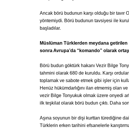
Ancak börü budunun karşı olduğu bir tavır 
yöntemiydi. Börü budunun tavsiyesi ile ku
başladılar.
Müslüman Türklerden meydana getirilen ha
sonra Avrupa’da “komando” olarak ortaya
Börü budun göktürk hakanı Vezir Bilge Tonyu
tahmini olarak 680 de kuruldu. Karşı ordular 
toplamak ve sabote etmek gibi işler için kul
Henüz hükümdarlığını ilan etmemiş olan ve d
vezir Bilge Tonyukuk olmak üzere onyedi arka
ilk teşkilat olarak börü budun çıktı. Daha so
Aşına soyunun bir dişi kurttan türediğine da
Türklerin erken tarihini efsanelerle karıştı