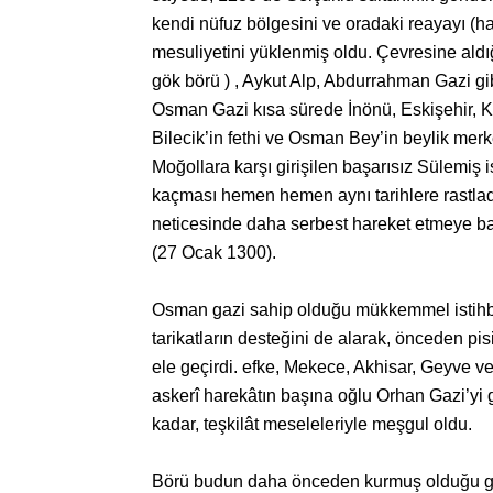
kendi nüfuz bölgesini ve oradaki reayayı (h
mesuliyetini yüklenmiş oldu. Çevresine ald
gök börü ) , Aykut Alp, Abdurrahman Gazi gibi 
Osman Gazi kısa sürede İnönü, Eskişehir, Kar
Bilecik’in fethi ve Osman Bey’in beylik mer
Moğollara karşı girişilen başarısız Sülemiş 
kaçması hemen hemen aynı tarihlere rastlad
neticesinde daha serbest hareket etmeye başl
(27 Ocak 1300).
Osman gazi sahip olduğu mükkemmel istihbara
tarikatların desteğini de alarak, önceden pis
ele geçirdi. efke, Mekece, Akhisar, Geyve v
askerî harekâtın başına oğlu Orhan Gazi’yi
kadar, teşkilât meseleleriyle meşgul oldu.
Börü budun daha önceden kurmuş olduğu gizl