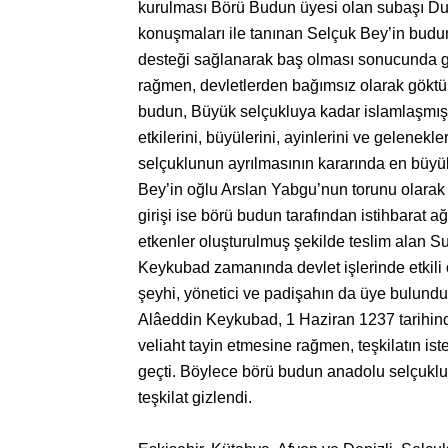
kurulması Börü Budun üyesi olan subaşı Dukak
konuşmaları ile tanınan Selçuk Bey’in budu
desteği sağlanarak baş olması sonucunda gerç
rağmen, devletlerden bağımsız olarak göktür
budun, Büyük selçukluya kadar islamlaşmış
etkilerini, büyülerini, ayinlerini ve gelenek
selçuklunun ayrılmasının kararında en büyü
Bey’in oğlu Arslan Yabgu’nun torunu olarak a
girişi ise börü budun tarafından istihbarat
etkenler oluşturulmuş şekilde teslim alan 
Keykubad zamanında devlet işlerinde etkili
şeyhi, yönetici ve padişahın da üye bulunduğ
Alâeddin Keykubad, 1 Haziran 1237 tarihinde 
veliaht tayin etmesine rağmen, teşkilatın i
geçti. Böylece börü budun anadolu selçukl
teşkilat gizlendi.