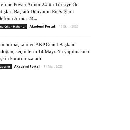
lefone Power Armor 24’ün Türkiye Ön
atışları Başladı Dünyanın En Sağlam
elefonu Armor 24...
Akademi Portal
-
16 Ekim 2023
ne Çıkan Haberler
umhurbaşkanı ve AKP Genel Başkanı
rdoğan, seçimlerin 14 Mayıs’ta yapılmasına
işkin kararı imzaladı
Akademi Portal
-
11 Mart 2023
aberler