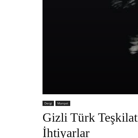
Dergi
Manşet
Gizli Türk Teşkila
İhtiyarlar