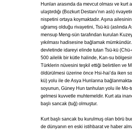
Hunları arasında da mevcut olması ve kurt a
ulaştırdığı (Bozkurt Destanı’nın aslı) rivay
nispetini ortaya koymaktadır. Aşına ailesini
uğramış olduğu rivayetini, Tsü-kü (aslında 
mensup Meng-sün tarafından kurulan Kuzey 
yıkılması hadisesine bağlamak mümkündür. S
devletinde idareyi elinde tutan Tsü-kü (Chü-
500 ailelik bir kütle halinde, Kan-su bölges
Türklerin nüvesini teşkil ettiği belirtilen 
öldürülmesi üzerine önce Hsi-hai’da iken so
kü) yolu ile de Asya Hunlarına bağlanmaktad
soyunun, Güney Hun tanhuları yolu ile Mo-t
gelmesi kuvvetle muhtemeldir. Kurt ata inanc
başlı sancak (tuğ) olmuştur.
Kurt başlı sancak bu kurulmuş olan börü budu
de dünyanın en eski istihbarat ve haber alm