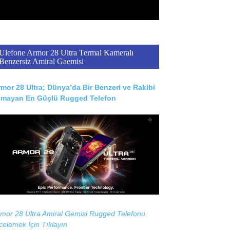
Ulefone Armor 28 Ultra Termal Kameralı
Benzersiz Amiral Gaemisi
mor 28 Ultra; Dünya’da Bir Benzeri ve Rakibi
lmayan En Güçlü Rugged Telefon
mor 28 Ultra Amiral Gemisi Rugged Telefonu
celemek İçin
Tıklayın