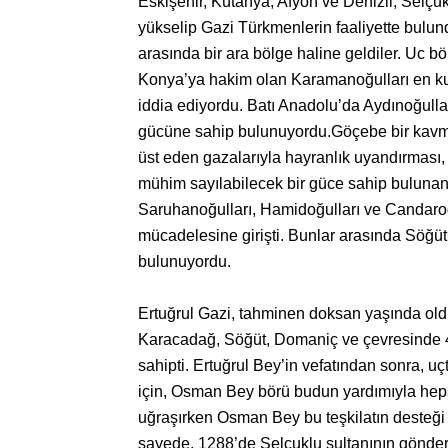
Eskişehir, Kütahya, Afyon ve Denizli, Selçuk
yükselip Gazi Türkmenlerin faaliyette bulun
arasında bir ara bölge haline geldiler. Uc b
Konya’ya hakim olan Karamanoğulları en kuv
iddia ediyordu. Batı Anadolu’da Aydınoğull
gücüne sahip bulunuyordu.Göçebe bir kavmin
üst eden gazalarıyla hayranlık uyandırması,
mühim sayılabilecek bir güce sahip bulunan
Saruhanoğulları, Hamidoğulları ve Candaroğu
mücadelesine girişti. Bunlar arasında Söğü
bulunuyordu.
Ertuğrul Gazi, tahminen doksan yaşında oldu
Karacadağ, Söğüt, Domaniç ve çevresinde 48
sahipti. Ertuğrul Bey’in vefatından sonra, uç
için, Osman Bey börü budun yardımıyla hepsi
uğraşırken Osman Bey bu teşkilatın desteği 
sayede, 1288’de Selçuklu sultanının gönder