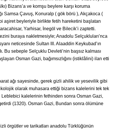
alkı) Bizans’a ve komşu beylere karşı koruma
ığı Samsa Çavuş, Konuralp ( gök börü ), Akçakoca (
aşiret beyleriyle birlikte fetih hareketini başlatan
acahisar, Yarhisar, İnegöl ve Bilecik’i zaptetti.
kezini buraya nakletmesiyle; Anadolu Selçukluları’nca
isyanı neticesinde Sultan III. Alaaddin Keykubad’ın
ı. Bu sebeple Selçuklu Devleti’nin başsız kalması
ayan Osman Gazi, bağımsızlığını (istiklâlini) ilan etti
t ağı sayesinde, gerek gizli ahilik ve yesevilik gibi
ikolojik olarak muhasara ettiği bizans kalelerini tek tek
e Leblebici kalelerinin fethinden sonra Osman Gazi,
 getirdi (1320). Osman Gazi, Bundan sonra ölümüne
i örgütler ve tarikatları anadolu Türklüğünün