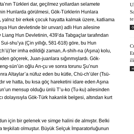
ta’nın Türkleri dar, geçilmez yollardan selamete
U
S
etinin Hunlarda görülmesi, Gök-Türklerin Hunlara
t
n, yalnız bir erkek çocuk hayatta kalmak üzere, katliama
Asya Hun devletinde bir unvan) adlı Hun ailesine
Ö
Liang Hun Devletinin, 439’da Tabgaçlar tarafından
ui-shu’ya (Çin yıllığı, 581-618) göre, bu Hun
C
ch’ü)’ler imha edildiği zaman, A-shih-na (Aşına) kolu,
E
inden göçerek, Juan-juanlara sığınmışlardı. Gök-
il
ve Meng-sün’ün oğlu An-çu ve sonra torunu Şu’nun
H
nra Altaylar’a nüfuz eden bu kütle, Chü-ch’üler (Tsü-
ır ve hatta, bu kısa göç hareketini idare eden Aşına
un’un mensup olduğu ünlü T’u-ko (Tu-ku) ailesinden
ı dolayısıyla Gök-Türk hakanlık belgesi, altından kurt
n için bir gelenek ve simge halini de almıştır. Belki
a teşkilatı olmuştur. Büyük Selçuk İmparatorluğunun