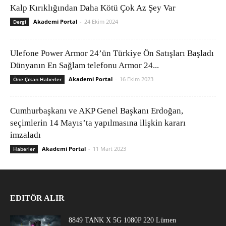
Kalp Kırıklığından Daha Kötü Çok Az Şey Var
Akademi Portal
-
24 Ekim 2024
Dergi
Ulefone Power Armor 24’ün Türkiye Ön Satışları Başladı
Dünyanın En Sağlam telefonu Armor 24...
Akademi Portal
-
16 Ekim 2023
Öne Çıkan Haberler
Cumhurbaşkanı ve AKP Genel Başkanı Erdoğan,
seçimlerin 14 Mayıs’ta yapılmasına ilişkin kararı
imzaladı
Akademi Portal
-
11 Mart 2023
Haberler
EDITÖR ALIR
8849 TANK X 5G 1080P 220 Lümen