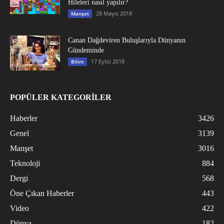
Hileleri nasıl yapılır?
28 Mayıs 2018
Manşet
Canan Dağdeviren Buluşlarıyla Dünyanın
Gündeminde
17 Eylül 2018
Bilim
POPÜLER KATEGORİLER
Haberler
3426
Genel
3139
Manşet
3016
Teknoloji
884
Dergi
568
Öne Çıkan Haberler
443
Video
422
Dünya
182