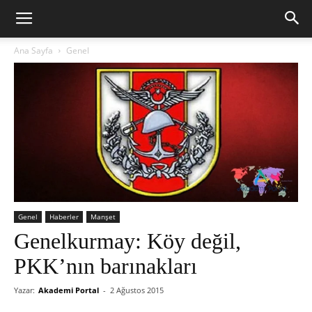
Ana Sayfa
Genel
Genel
Haberler
Manşet
Genelkurmay: Köy değil,
PKK’nın barınakları
Yazar:
Akademi Portal
-
2 Ağustos 2015