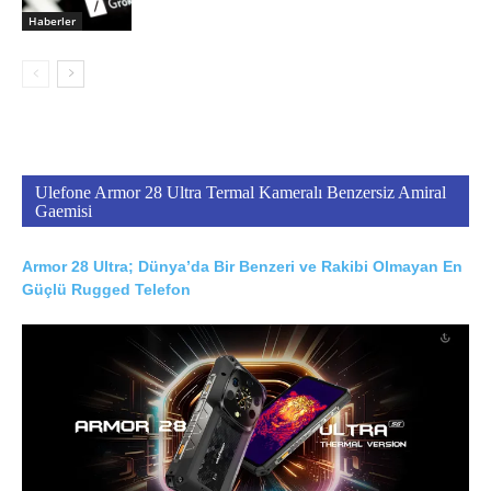
Haberler
Ulefone Armor 28 Ultra Termal Kameralı Benzersiz Amiral
Gaemisi
Armor 28 Ultra; Dünya’da Bir Benzeri ve Rakibi Olmayan En
Güçlü Rugged Telefon