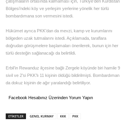
çatışmaların ortasında kalmaması için, Türkiye’den Kürdistan
Bölgesi’ndeki köy ve yerleşim yerlerine yönelik her türlü
bombardımana son vermesini istedi.
Hükümet ayrıca PKK’dan da mevzi, kamp ve kurumlarını
bölgeden uzak tutmalarını istedi. Açıklamada, taraflara
doğrudan görüşmelere başlamaları önerilerek, bunun için her
türlü desteğin sağlanacağı da belirtildi.
Erbil’in Rewanduz ilçesine bağlı Zergele köyünde biri hamile 9
sivil ve 2’si PKK’lı 11 kişinin öldüğü bildirilmişti. Bombardıman
da dokuz kişinin de ağır yaralandığı belirtiliyor.
Facebook Hesabınız Üzerinden Yorum Yapın
ETİKETLER
GENEL KURMAY
KKK
PKK