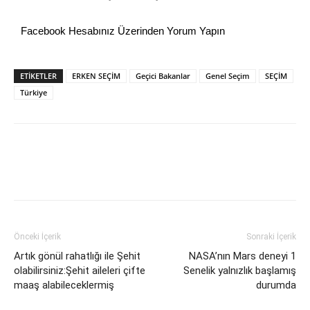
Facebook Hesabınız Üzerinden Yorum Yapın
ETİKETLER
ERKEN SEÇİM
Geçici Bakanlar
Genel Seçim
SEÇİM
Türkiye
Önceki İçerik
Sonraki İçerik
Artık gönül rahatlığı ile Şehit
NASA’nın Mars deneyi 1
olabilirsiniz:Şehit aileleri çifte
Senelik yalnızlık başlamış
maaş alabileceklermiş
durumda