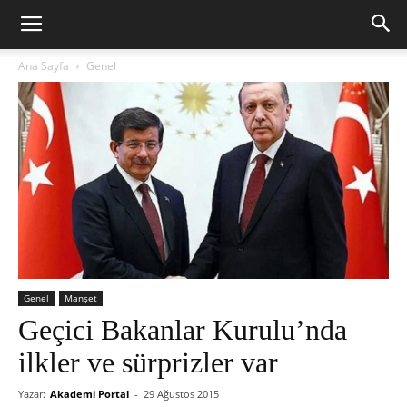
Ana Sayfa
Genel
Genel
Manşet
Geçici Bakanlar Kurulu’nda
ilkler ve sürprizler var
Yazar:
Akademi Portal
-
29 Ağustos 2015