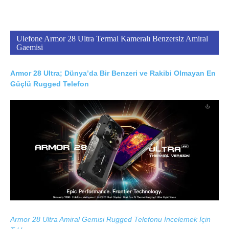
Ulefone Armor 28 Ultra Termal Kameralı Benzersiz Amiral
Gaemisi
Armor 28 Ultra; Dünya’da Bir Benzeri ve Rakibi Olmayan En
Güçlü Rugged Telefon
Armor 28 Ultra Amiral Gemisi Rugged Telefonu İncelemek İçin