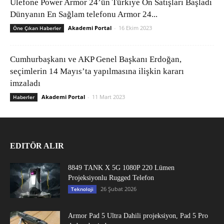
Ulefone Power Armor 24’ün Türkiye Ön Satışları Başladı
Dünyanın En Sağlam telefonu Armor 24...
Akademi Portal
-
16 Ekim 2023
Öne Çıkan Haberler
Cumhurbaşkanı ve AKP Genel Başkanı Erdoğan,
seçimlerin 14 Mayıs’ta yapılmasına ilişkin kararı
imzaladı
Akademi Portal
-
11 Mart 2023
Haberler
EDITÖR ALIR
8849 TANK X 5G 1080P 220 Lümen
Projeksiyonlu Rugged Telefon
26 Şubat 2026
Teknoloji
Armor Pad 5 Ultra Dahili projeksiyon, Pad 5 Pro