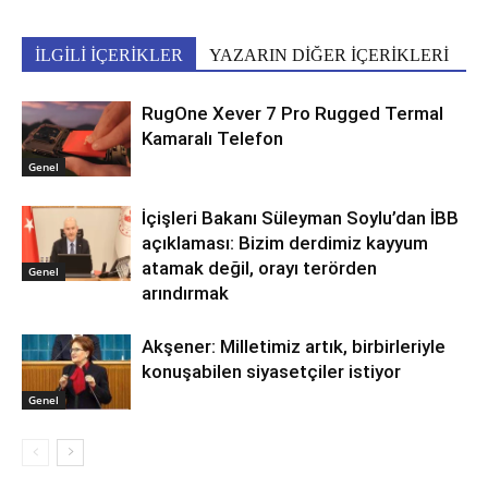
İLGİLİ İÇERİKLER
YAZARIN DİĞER İÇERİKLERİ
RugOne Xever 7 Pro Rugged Termal
Kamaralı Telefon
Genel
İçişleri Bakanı Süleyman Soylu’dan İBB
açıklaması: Bizim derdimiz kayyum
atamak değil, orayı terörden
Genel
arındırmak
Akşener: Milletimiz artık, birbirleriyle
konuşabilen siyasetçiler istiyor
Genel