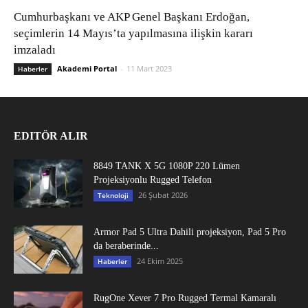
Cumhurbaşkanı ve AKP Genel Başkanı Erdoğan,
seçimlerin 14 Mayıs’ta yapılmasına ilişkin kararı
imzaladı
Akademi Portal
-
11 Mart 2023
Haberler
EDITÖR ALIR
8849 TANK X 5G 1080P 220 Lümen
Projeksiyonlu Rugged Telefon
26 Şubat 2026
Teknoloji
Armor Pad 5 Ultra Dahili projeksiyon, Pad 5 Pro
da beraberinde...
24 Ekim 2025
Haberler
RugOne Xever 7 Pro Rugged Termal Kamaralı