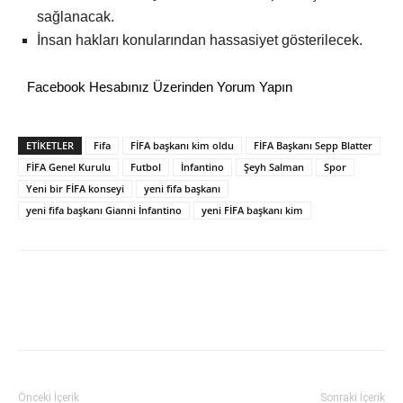
sağlanacak.
İnsan hakları konularından hassasiyet gösterilecek.
Facebook Hesabınız Üzerinden Yorum Yapın
ETİKETLER
Fifa
FİFA başkanı kim oldu
FİFA Başkanı Sepp Blatter
FİFA Genel Kurulu
Futbol
İnfantino
Şeyh Salman
Spor
Yeni bir FİFA konseyi
yeni fifa başkanı
yeni fifa başkanı Gianni İnfantino
yeni FİFA başkanı kim
Önceki İçerik
Sonraki İçerik