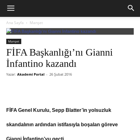
Ana Sayfa
Manşet
Manşet
FİFA Başkanlığı’nı Gianni
İnfantino kazandı
Yazar:
Akademi Portal
-
26 Şubat 2016
FİFA Genel Kurulu, Sepp Blatter’in yolsuzluk
skandalının ardından istifasıyla boşalan göreve
Gianni İnfantino’yu geçti.