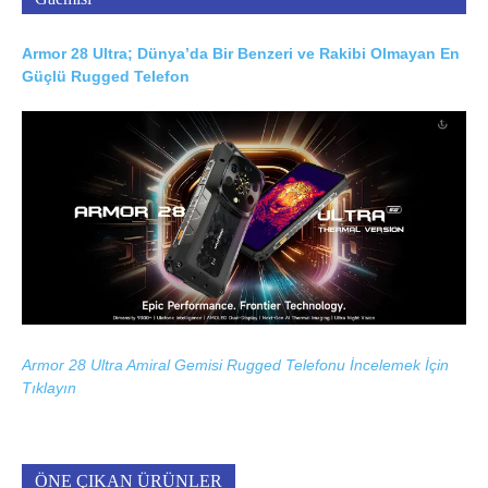
Armor 28 Ultra; Dünya’da Bir Benzeri ve Rakibi Olmayan En
Güçlü Rugged Telefon
Armor 28 Ultra Amiral Gemisi Rugged Telefonu İncelemek İçin
Tıklayın
ÖNE ÇIKAN ÜRÜNLER