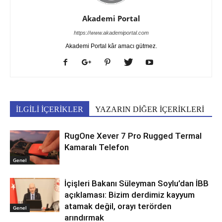
Akademi Portal
https://www.akademiportal.com
Akademi Portal kâr amacı gütmez.
İLGİLİ İÇERİKLER
YAZARIN DİĞER İÇERİKLERİ
RugOne Xever 7 Pro Rugged Termal
Kamaralı Telefon
Genel
İçişleri Bakanı Süleyman Soylu’dan İBB
açıklaması: Bizim derdimiz kayyum
atamak değil, orayı terörden
Genel
arındırmak