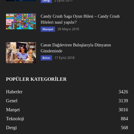
2 Eylül 2017
Dergi
Candy Crush Saga Oyun Hilesi – Candy Crush
Hileleri nasıl yapılır?
28 Mayıs 2018
Manşet
Canan Dağdeviren Buluşlarıyla Dünyanın
Gündeminde
17 Eylül 2018
Bilim
POPÜLER KATEGORİLER
Haberler
3426
Genel
3139
Manşet
3016
Teknoloji
884
Dergi
568