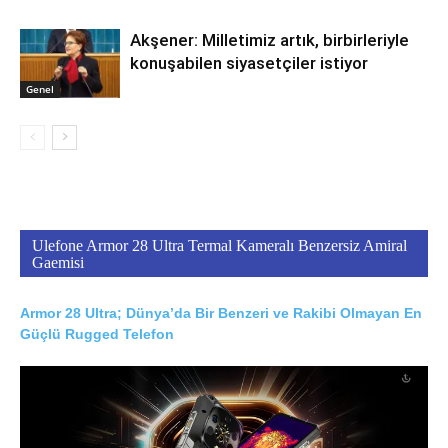
Akşener: Milletimiz artık, birbirleriyle
konuşabilen siyasetçiler istiyor
Genel
Ulefone Armor 28 Ultra Termal Kameralı Benzersiz Amiral
Gaemisi
Armor 28 Ultra; Dünya’da Bir Benzeri ve Rakibi Olmayan En
Güçlü Rugged Telefon