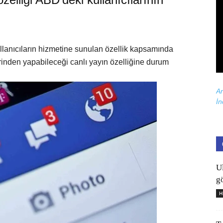
llanıcıların hizmetine sunulan özellik kapsamında
zerinden yapabileceği canlı yayın özelliğine durum
Ar
İn
U
gö
H