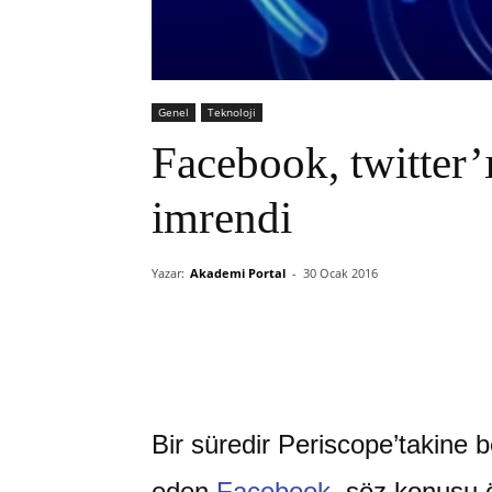
Genel
Teknoloji
Facebook, twitter’
imrendi
Yazar:
Akademi Portal
-
30 Ocak 2016
Bir süredir Periscope’takine be
eden
Facebook
, söz konusu ö