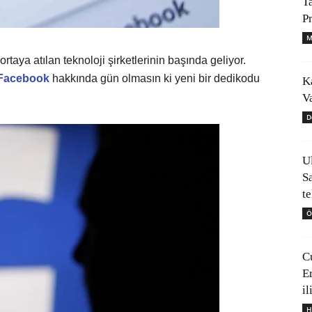
T
P
M
taya atılan teknoloji şirketlerinin başında geliyor.
Facebook
hakkında gün olmasın ki yeni bir dedikodu
K
V
D
U
S
t
Ö
C
E
il
H