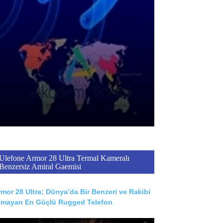
Ulefone Armor 28 Ultra Termal Kameralı
Benzersiz Amiral Gaemisi
mor 28 Ultra; Dünya’da Bir Benzeri ve Rakibi
lmayan En Güçlü Rugged Telefon