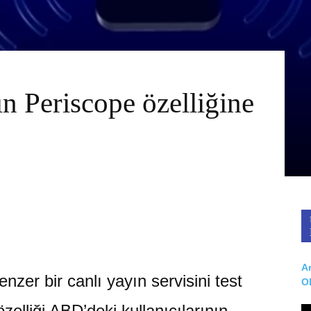
ın Periscope özelliğine
Ar
nzer bir canlı yayın servisini test
O
zelliği ABD’deki kullanıcılarının