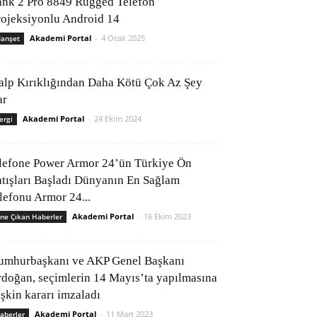
ank 2 Pro 8849 Rugged Telefon
rojeksiyonlu Android 14
Akademi Portal
-
4 Ocak 2025
anşet
alp Kırıklığından Daha Kötü Çok Az Şey
ar
Akademi Portal
-
24 Ekim 2024
ergi
lefone Power Armor 24’ün Türkiye Ön
atışları Başladı Dünyanın En Sağlam
elefonu Armor 24...
Akademi Portal
-
16 Ekim 2023
ne Çıkan Haberler
umhurbaşkanı ve AKP Genel Başkanı
rdoğan, seçimlerin 14 Mayıs’ta yapılmasına
işkin kararı imzaladı
Akademi Portal
-
11 Mart 2023
aberler