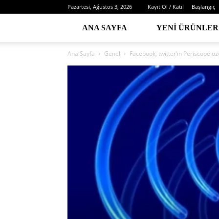
Pazartesi, Ağustos 3, 2026
Kayıt Ol / Katıl
Başlangıç
ANA SAYFA
YENI ÜRÜNLER
Ana Sayfa
Genel
Facebook, twitter’ın Periscope öz