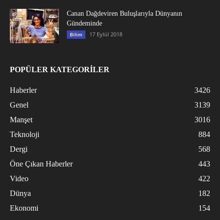
Canan Dağdeviren Buluşlarıyla Dünyanın
Gündeminde
17 Eylül 2018
Bilim
POPÜLER KATEGORİLER
Haberler
3426
Genel
3139
Manşet
3016
Teknoloji
884
Dergi
568
Öne Çıkan Haberler
443
Video
422
Dünya
182
Ekonomi
154