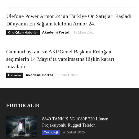
Ulefone Power Armor 24’ün Türkiye Ön Satışları Başladı
Dünyanın En Sağlam telefonu Armor 24...
Akademi Portal
-
16 Ekim 2023
Öne Çıkan Haberler
Cumhurbaşkanı ve AKP Genel Başkanı Erdoğan,
seçimlerin 14 Mayıs’ta yapılmasına ilişkin kararı
imzaladı
Akademi Portal
-
11 Mart 2023
Haberler
EDITÖR ALIR
8849 TANK X 5G 1080P 220 Lümen
Projeksiyonlu Rugged Telefon
26 Şubat 2026
Teknoloji