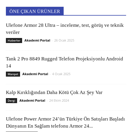
ÖNE ÇIKAN ÜRÜNLER
Ulefone Armor 28 Ultra – inceleme, test, görüş ve teknik
veriler
Akademi Portal
-
26 Ocak 2025
Haberler
Tank 2 Pro 8849 Rugged Telefon Projeksiyonlu Android
14
Akademi Portal
-
4 Ocak 2025
Manşet
Kalp Kırıklığından Daha Kötü Çok Az Şey Var
Akademi Portal
-
24 Ekim 2024
Dergi
Ulefone Power Armor 24’ün Türkiye Ön Satışları Başladı
Dünyanın En Sağlam telefonu Armor 24...