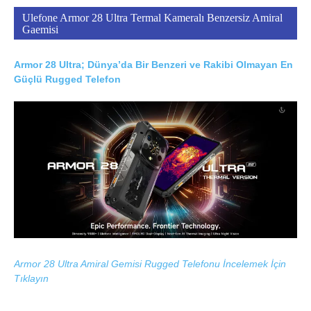
Ulefone Armor 28 Ultra Termal Kameralı Benzersiz Amiral
Gaemisi
Armor 28 Ultra; Dünya’da Bir Benzeri ve Rakibi Olmayan En
Güçlü Rugged Telefon
Armor 28 Ultra Amiral Gemisi Rugged Telefonu İncelemek İçin
Tıklayın