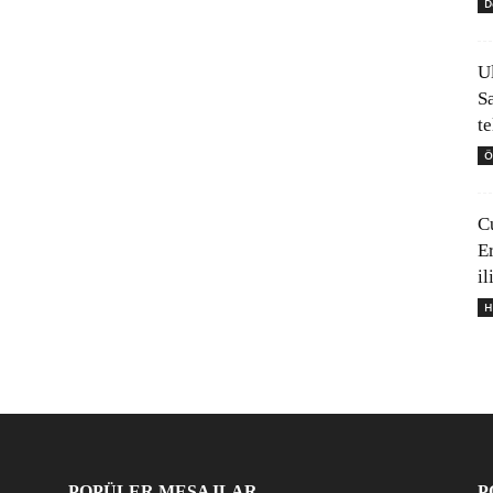
D
U
S
t
Ö
C
E
il
H
POPÜLER MESAJLAR
P