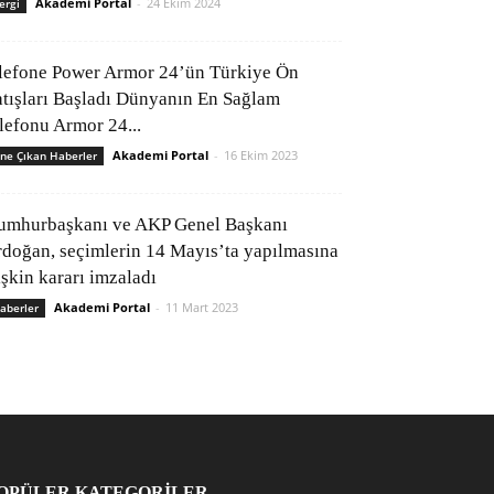
Akademi Portal
-
24 Ekim 2024
ergi
lefone Power Armor 24’ün Türkiye Ön
atışları Başladı Dünyanın En Sağlam
elefonu Armor 24...
Akademi Portal
-
16 Ekim 2023
ne Çıkan Haberler
umhurbaşkanı ve AKP Genel Başkanı
rdoğan, seçimlerin 14 Mayıs’ta yapılmasına
işkin kararı imzaladı
Akademi Portal
-
11 Mart 2023
aberler
OPÜLER KATEGORİLER