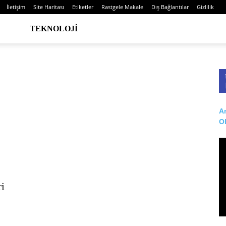
İletişim
Site Haritası
Etiketler
Rastgele Makale
Dış Bağlantılar
Gizlilik
TEKNOLOJI
Ar
O
ri