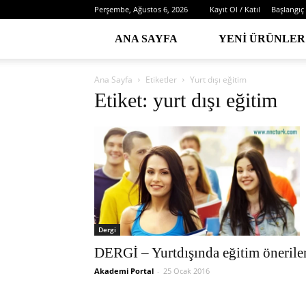
Perşembe, Ağustos 6, 2026
Kayıt Ol / Katıl
Başlangıç
ANA SAYFA
YENI ÜRÜNLER
Ana Sayfa
Etiketler
Yurt dışı eğitim
Etiket: yurt dışı eğitim
Dergi
DERGİ – Yurtdışında eğitim önerile
Akademi Portal
-
25 Ocak 2016