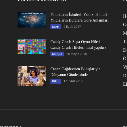
Yıldızların İsimleri: Yıldız İsimleri-
Ha
Yıldızların Burçlara Göre Anlamları
G
2 Eylül 2017
Dergi
M
Te
Candy Crush Saga Oyun Hilesi –
Candy Crush Hileleri nasıl yapılır?
D
28 Mayıs 2018
Manşet
Ö
V
Canan Dağdeviren Buluşlarıyla
Dünyanın Gündeminde
D
17 Eylül 2018
Bilim
E