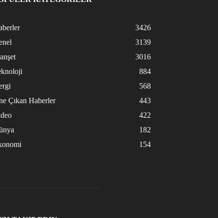
berler
3426
enel
3139
anşet
3016
knoloji
884
ergi
568
ne Çıkan Haberler
443
ideo
422
ünya
182
konomi
154