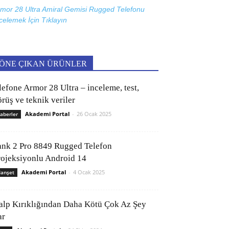
mor 28 Ultra Amiral Gemisi Rugged Telefonu
celemek İçin
Tıklayın
ÖNE ÇIKAN ÜRÜNLER
lefone Armor 28 Ultra – inceleme, test,
rüş ve teknik veriler
Akademi Portal
-
26 Ocak 2025
aberler
ank 2 Pro 8849 Rugged Telefon
rojeksiyonlu Android 14
Akademi Portal
-
4 Ocak 2025
anşet
alp Kırıklığından Daha Kötü Çok Az Şey
ar