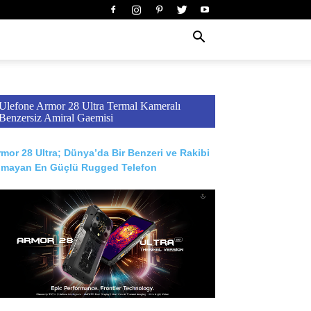
Ulefone Armor 28 Ultra Termal Kameralı
Benzersiz Amiral Gaemisi
mor 28 Ultra; Dünya’da Bir Benzeri ve Rakibi
lmayan En Güçlü Rugged Telefon