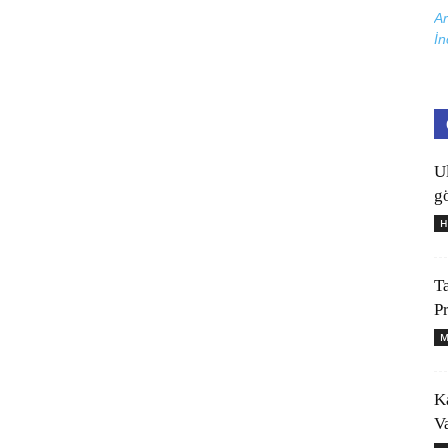
Ar
İn
U
gö
H
T
P
M
K
V