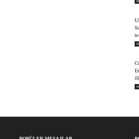
D
U
S
t
Ö
C
E
il
H
POPÜLER MESAJLAR
P