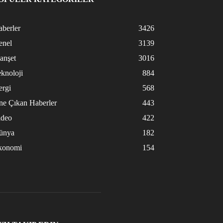
berler
3426
enel
3139
anşet
3016
knoloji
884
ergi
568
ne Çıkan Haberler
443
ideo
422
ünya
182
konomi
154