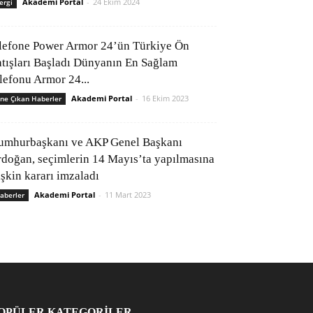
Akademi Portal
-
24 Ekim 2024
ergi
lefone Power Armor 24’ün Türkiye Ön
atışları Başladı Dünyanın En Sağlam
elefonu Armor 24...
Akademi Portal
-
16 Ekim 2023
ne Çıkan Haberler
umhurbaşkanı ve AKP Genel Başkanı
rdoğan, seçimlerin 14 Mayıs’ta yapılmasına
işkin kararı imzaladı
Akademi Portal
-
11 Mart 2023
aberler
OPÜLER KATEGORİLER