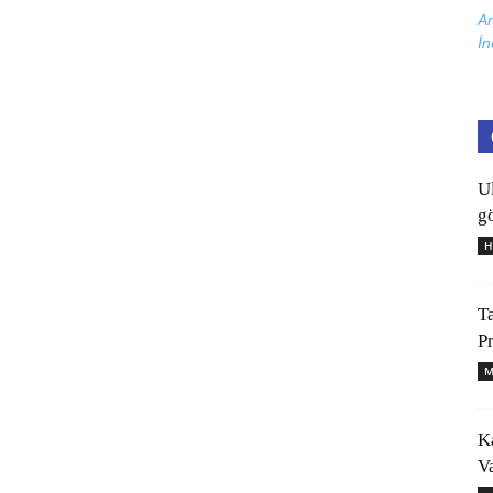
Ar
İn
U
gö
H
T
P
M
K
V