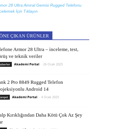
mor 28 Ultra Amiral Gemisi Rugged Telefonu
celemek İçin
Tıklayın
ÖNE ÇIKAN ÜRÜNLER
lefone Armor 28 Ultra – inceleme, test,
rüş ve teknik veriler
Akademi Portal
-
26 Ocak 2025
aberler
ank 2 Pro 8849 Rugged Telefon
rojeksiyonlu Android 14
Akademi Portal
-
4 Ocak 2025
anşet
alp Kırıklığından Daha Kötü Çok Az Şey
ar