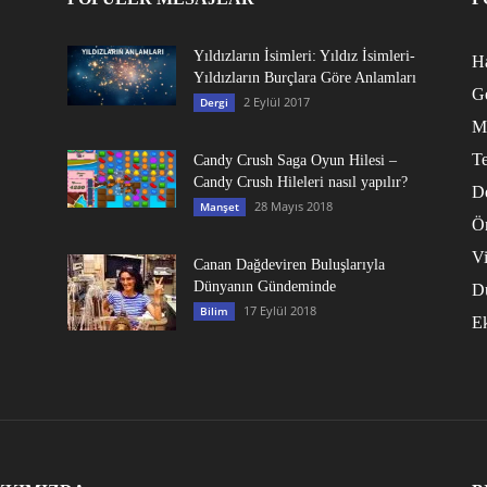
Yıldızların İsimleri: Yıldız İsimleri-
Ha
Yıldızların Burçlara Göre Anlamları
G
2 Eylül 2017
Dergi
M
Te
Candy Crush Saga Oyun Hilesi –
Candy Crush Hileleri nasıl yapılır?
D
28 Mayıs 2018
Manşet
Ö
V
Canan Dağdeviren Buluşlarıyla
Dünyanın Gündeminde
D
17 Eylül 2018
Bilim
E