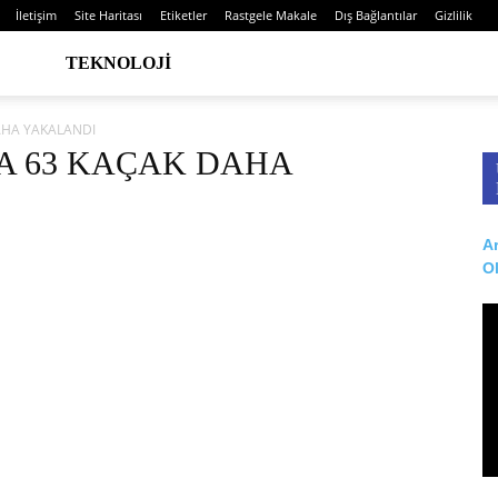
İletişim
Site Haritası
Etiketler
Rastgele Makale
Dış Bağlantılar
Gizlilik
TEKNOLOJI
AHA YAKALANDI
DA 63 KAÇAK DAHA
Ar
O