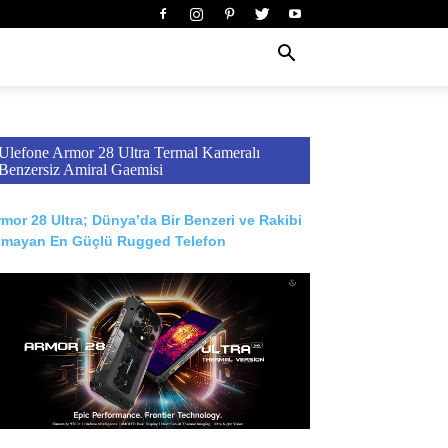
Ulefone Armor 28 Ultra Termal Kameralı
Benzersiz Amiral Gaemisi
mor 28 Ultra; Dünya’da Bir Benzeri ve Rakibi
lmayan En Güçlü Rugged Telefon