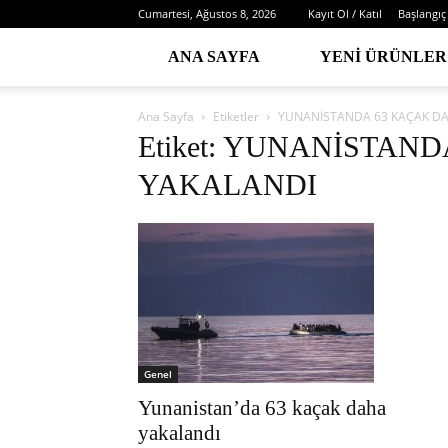
Cumartesi, Ağustos 8, 2026
Kayıt Ol / Katıl
Başlangıç
ANA SAYFA
YENI ÜRÜNLER
Ana Sayfa
Etiketler
YUNANİSTANDA 63 KAÇAK D
Etiket: YUNANİSTAN
YAKALANDI
Genel
Yunanistan’da 63 kaçak daha
yakalandı