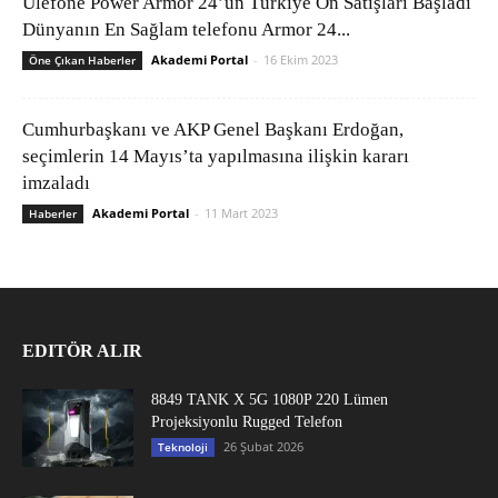
Ulefone Power Armor 24’ün Türkiye Ön Satışları Başladı
Dünyanın En Sağlam telefonu Armor 24...
Akademi Portal
-
16 Ekim 2023
Öne Çıkan Haberler
Cumhurbaşkanı ve AKP Genel Başkanı Erdoğan,
seçimlerin 14 Mayıs’ta yapılmasına ilişkin kararı
imzaladı
Akademi Portal
-
11 Mart 2023
Haberler
EDITÖR ALIR
8849 TANK X 5G 1080P 220 Lümen
Projeksiyonlu Rugged Telefon
26 Şubat 2026
Teknoloji