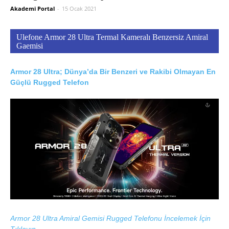
Akademi Portal
-
15 Ocak 2021
Ulefone Armor 28 Ultra Termal Kameralı Benzersiz Amiral
Gaemisi
Armor 28 Ultra; Dünya’da Bir Benzeri ve Rakibi Olmayan En
Güçlü Rugged Telefon
Armor 28 Ultra Amiral Gemisi Rugged Telefonu İncelemek İçin
Tıklayın