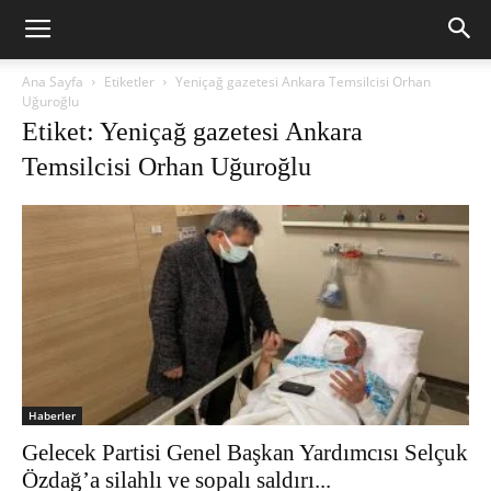
Ana Sayfa
Etiketler
Yeniçağ gazetesi Ankara Temsilcisi Orhan
Uğuroğlu
Etiket: Yeniçağ gazetesi Ankara
Temsilcisi Orhan Uğuroğlu
Haberler
Gelecek Partisi Genel Başkan Yardımcısı Selçuk
Özdağ’a silahlı ve sopalı saldırı...