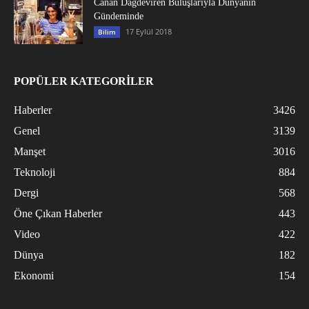
Canan Dağdeviren Buluşlarıyla Dünyanın
Gündeminde
17 Eylül 2018
Bilim
POPÜLER KATEGORİLER
Haberler
3426
Genel
3139
Manşet
3016
Teknoloji
884
Dergi
568
Öne Çıkan Haberler
443
Video
422
Dünya
182
Ekonomi
154