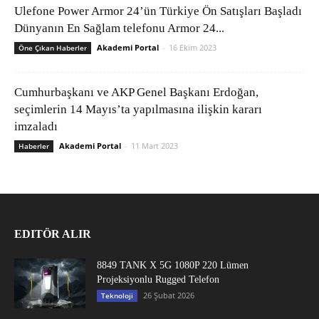
Ulefone Power Armor 24’ün Türkiye Ön Satışları Başladı
Dünyanın En Sağlam telefonu Armor 24...
Akademi Portal
-
16 Ekim 2023
Öne Çıkan Haberler
Cumhurbaşkanı ve AKP Genel Başkanı Erdoğan,
seçimlerin 14 Mayıs’ta yapılmasına ilişkin kararı
imzaladı
Akademi Portal
-
11 Mart 2023
Haberler
EDITÖR ALIR
8849 TANK X 5G 1080P 220 Lümen
Projeksiyonlu Rugged Telefon
26 Şubat 2026
Teknoloji