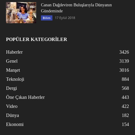
Canan Dağdeviren Buluşlarıyla Dünyanın
Gündeminde
17 Eylül 2018
Bilim
POPÜLER KATEGORİLER
Haberler
3426
Genel
3139
Manşet
3016
Teknoloji
884
Dergi
568
Öne Çıkan Haberler
443
Video
422
Dünya
182
Ekonomi
154