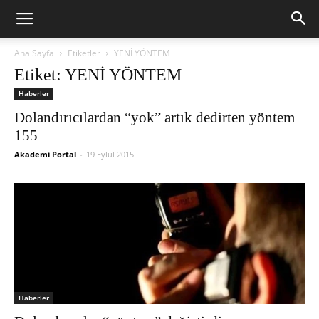
Ana Sayfa
Etiketler
YENİ YÖNTEM
Etiket: YENİ YÖNTEM
Haberler
Dolandırıcılardan “yok” artık dedirten yöntem
155
Akademi Portal
-
19 Eylül 2015
Haberler