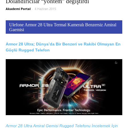
Dolandırıcılar “yöntem” değiştirdi
Akademi Portal
-
4 Haziran 2015
Ulefone Armor 28 Ultra Termal Kameralı Benzersiz Amiral
Gaemisi
Armor 28 Ultra; Dünya’da Bir Benzeri ve Rakibi Olmayan En
Güçlü Rugged Telefon
Armor 28 Ultra Amiral Gemisi Rugged Telefonu İncelemek İçin