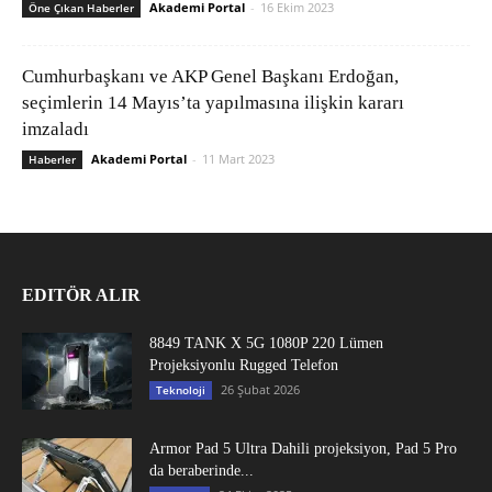
Akademi Portal
-
16 Ekim 2023
Öne Çıkan Haberler
Cumhurbaşkanı ve AKP Genel Başkanı Erdoğan,
seçimlerin 14 Mayıs’ta yapılmasına ilişkin kararı
imzaladı
Akademi Portal
-
11 Mart 2023
Haberler
EDITÖR ALIR
8849 TANK X 5G 1080P 220 Lümen
Projeksiyonlu Rugged Telefon
26 Şubat 2026
Teknoloji
Armor Pad 5 Ultra Dahili projeksiyon, Pad 5 Pro
da beraberinde...