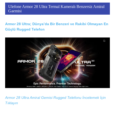
Ulefone Armor 28 Ultra Termal Kameralı Benzersiz Amiral
Gaemisi
Armor 28 Ultra; Dünya’da Bir Benzeri ve Rakibi Olmayan En
Güçlü Rugged Telefon
Armor 28 Ultra Amiral Gemisi Rugged Telefonu İncelemek İçin
Tıklayın