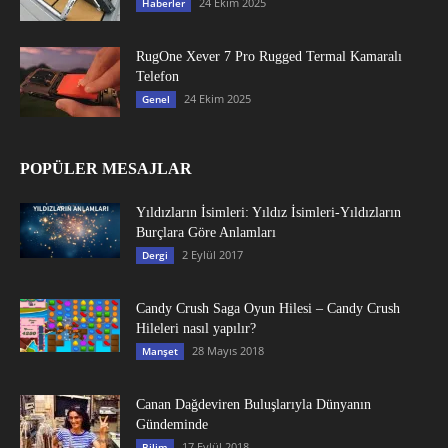
24 Ekim 2025
Haberler
RugOne Xever 7 Pro Rugged Termal Kamaralı
Telefon
24 Ekim 2025
Genel
POPÜLER MESAJLAR
Yıldızların İsimleri: Yıldız İsimleri-Yıldızların
Burçlara Göre Anlamları
2 Eylül 2017
Dergi
Candy Crush Saga Oyun Hilesi – Candy Crush
Hileleri nasıl yapılır?
28 Mayıs 2018
Manşet
Canan Dağdeviren Buluşlarıyla Dünyanın
Gündeminde
17 Eylül 2018
Bilim