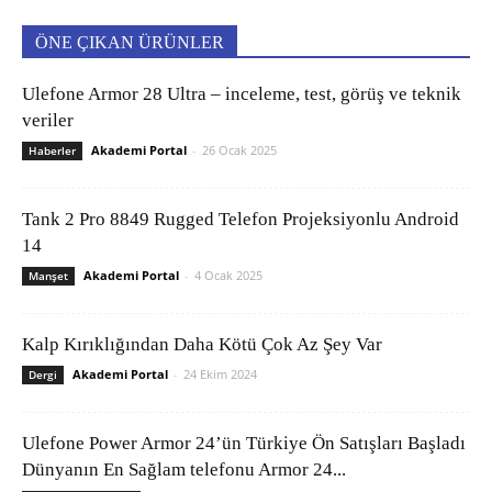
ÖNE ÇIKAN ÜRÜNLER
Ulefone Armor 28 Ultra – inceleme, test, görüş ve teknik
veriler
Akademi Portal
-
26 Ocak 2025
Haberler
Tank 2 Pro 8849 Rugged Telefon Projeksiyonlu Android
14
Akademi Portal
-
4 Ocak 2025
Manşet
Kalp Kırıklığından Daha Kötü Çok Az Şey Var
Akademi Portal
-
24 Ekim 2024
Dergi
Ulefone Power Armor 24’ün Türkiye Ön Satışları Başladı
Dünyanın En Sağlam telefonu Armor 24...