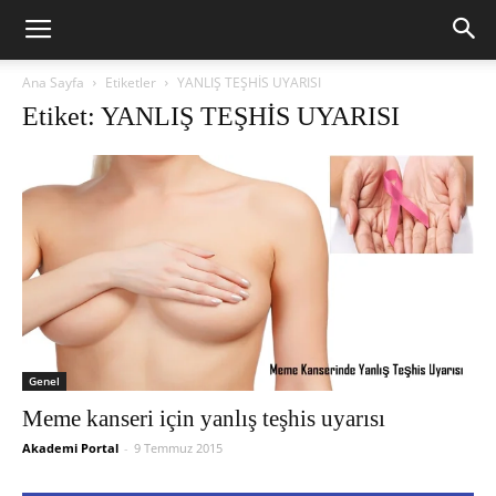
Ana Sayfa
Etiketler
YANLIŞ TEŞHİS UYARISI
Etiket: YANLIŞ TEŞHİS UYARISI
Genel
Meme kanseri için yanlış teşhis uyarısı
Akademi Portal
-
9 Temmuz 2015