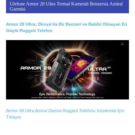
Ulefone Armor 28 Ultra Termal Kameralı Benzersiz Amiral
Gaemisi
Armor 28 Ultra; Dünya’da Bir Benzeri ve Rakibi Olmayan En
Güçlü Rugged Telefon
Armor 28 Ultra Amiral Gemisi Rugged Telefonu İncelemek İçin
Tıklayın