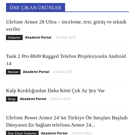
ÖNE ÇIKAN ÜRÜNLER
Ulefone Armor 28 Ultra – inceleme, test, görüş ve teknik
veriler
Akademi Portal
-
26 Ocak 2025
Haberler
Tank 2 Pro 8849 Rugged Telefon Projeksiyonlu Android
14
Akademi Portal
-
4 Ocak 2025
Manşet
Kalp Kırıklığından Daha Kötü Çok Az Şey Var
Akademi Portal
-
24 Ekim 2024
Dergi
Ulefone Power Armor 24’ün Türkiye Ön Satışları Başladı
Dünyanın En Sağlam telefonu Armor 24...
Akademi Portal
-
16 Ekim 2023
Öne Çıkan Haberler