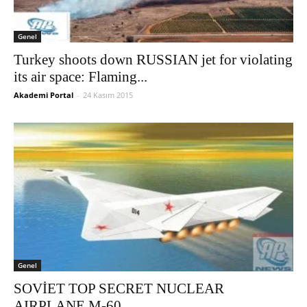
Genel
Turkey shoots down RUSSIAN jet for violating
its air space: Flaming...
Akademi Portal
-
24 Kasım 2015
Genel
SOVİET TOP SECRET NUCLEAR
AIRPLANE M-60