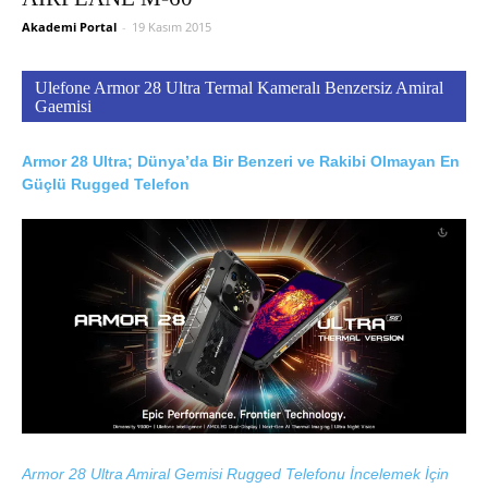
Akademi Portal
-
19 Kasım 2015
Ulefone Armor 28 Ultra Termal Kameralı Benzersiz Amiral
Gaemisi
Armor 28 Ultra; Dünya’da Bir Benzeri ve Rakibi Olmayan En
Güçlü Rugged Telefon
Armor 28 Ultra Amiral Gemisi Rugged Telefonu İncelemek İçin