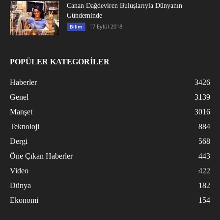
Canan Dağdeviren Buluşlarıyla Dünyanın
Gündeminde
17 Eylül 2018
Bilim
POPÜLER KATEGORİLER
Haberler
3426
Genel
3139
Manşet
3016
Teknoloji
884
Dergi
568
Öne Çıkan Haberler
443
Video
422
Dünya
182
Ekonomi
154