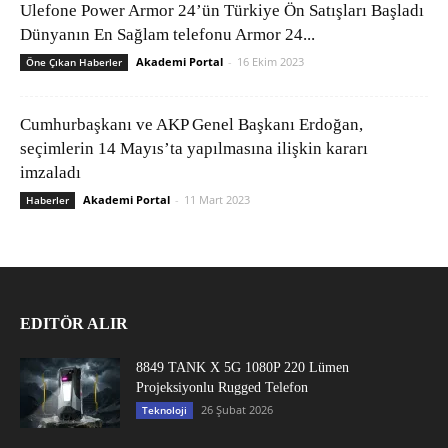
Ulefone Power Armor 24’ün Türkiye Ön Satışları Başladı
Dünyanın En Sağlam telefonu Armor 24...
Akademi Portal
-
16 Ekim 2023
Öne Çıkan Haberler
Cumhurbaşkanı ve AKP Genel Başkanı Erdoğan,
seçimlerin 14 Mayıs’ta yapılmasına ilişkin kararı
imzaladı
Akademi Portal
-
11 Mart 2023
Haberler
EDITÖR ALIR
8849 TANK X 5G 1080P 220 Lümen
Projeksiyonlu Rugged Telefon
26 Şubat 2026
Teknoloji