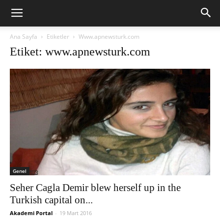
Ana Sayfa
Etiketler
Www.apnewsturk.com
Etiket: www.apnewsturk.com
Genel
Seher Cagla Demir blew herself up in the
Turkish capital on...
Akademi Portal
-
19 Mart 2016