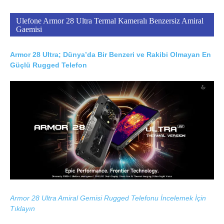
Ulefone Armor 28 Ultra Termal Kameralı Benzersiz Amiral
Gaemisi
Armor 28 Ultra; Dünya’da Bir Benzeri ve Rakibi Olmayan En
Güçlü Rugged Telefon
Armor 28 Ultra Amiral Gemisi Rugged Telefonu İncelemek İçin
Tıklayın