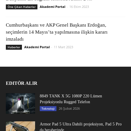
Akademi Portal
-
16 Ekim 2023
Öne Çıkan Haberler
Cumhurbaşkanı ve AKP Genel Başkanı Erdoğan,
seçimlerin 14 Mayıs’ta yapılmasına ilişkin kararı
imzaladı
Akademi Portal
-
11 Mart 2023
Haberler
EDITÖR ALIR
8849 TANK X 5G 1080P 220 Lümen
Projeksiyonlu Rugged Telefon
26 Şubat 2026
Teknoloji
Armor Pad 5 Ultra Dahili projeksiyon, Pad 5 Pro
da beraberinde...