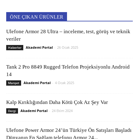
ÖNE ÇIKAN ÜRÜNLER
Ulefone Armor 28 Ultra – inceleme, test, görüş ve teknik
veriler
Akademi Portal
-
26 Ocak 2025
Haberler
Tank 2 Pro 8849 Rugged Telefon Projeksiyonlu Android
14
Akademi Portal
-
4 Ocak 2025
Manşet
Kalp Kırıklığından Daha Kötü Çok Az Şey Var
Akademi Portal
-
24 Ekim 2024
Dergi
Ulefone Power Armor 24’ün Türkiye Ön Satışları Başladı
Dünyanın En Sağlam telefonu Armor 24...