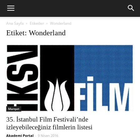
Ana Sayfa
Etiketler
Wonderland
Etiket: Wonderland
Manşet
35. İstanbul Film Festivali’nde
izleyebileceğiniz filmlerin listesi
Akademi Portal
-
9 Nisan 2016