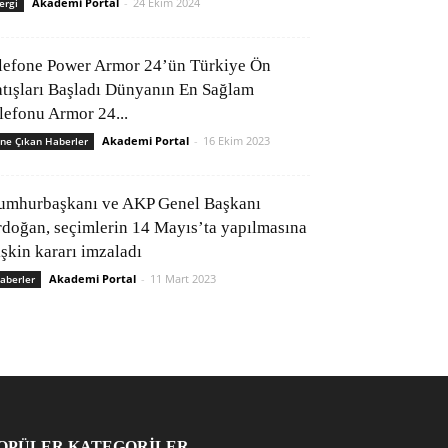
Akademi Portal
-
24 Ekim 2024
ergi
lefone Power Armor 24’ün Türkiye Ön
atışları Başladı Dünyanın En Sağlam
elefonu Armor 24...
Akademi Portal
-
16 Ekim 2023
ne Çıkan Haberler
umhurbaşkanı ve AKP Genel Başkanı
rdoğan, seçimlerin 14 Mayıs’ta yapılmasına
işkin kararı imzaladı
Akademi Portal
-
11 Mart 2023
aberler
OPÜLER KATEGORİLER