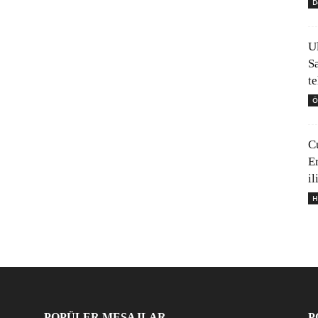
D
U
S
t
Ö
C
E
il
H
POPÜLER MESAJLAR
P