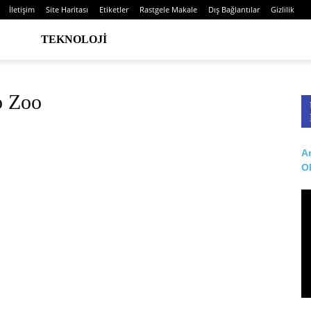
İletişim
Site Haritası
Etiketler
Rastgele Makale
Dış Bağlantılar
Gizlilik
TEKNOLOJI
o Zoo
Ar
O