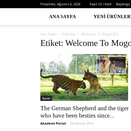
Perşembe, Ağustos 6, 2026
Kayıt Ol / Katıl
Başlangıç
ANA SAYFA
YENI ÜRÜNLER
Ana Sayfa
Etiketler
Welcome To Mogo Zoo
Etiket: Welcome To Mog
Genel
The German Shepherd and the tiger
who have been besties since...
Akademi Portal
-
28 Haziran 2016