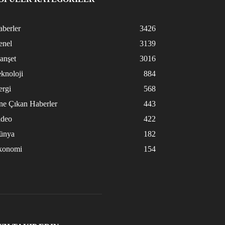
berler
3426
enel
3139
anşet
3016
knoloji
884
ergi
568
ne Çıkan Haberler
443
ideo
422
ünya
182
konomi
154