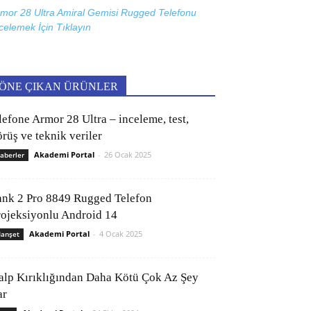
mor 28 Ultra Amiral Gemisi Rugged Telefonu
celemek İçin
Tıklayın
ÖNE ÇIKAN ÜRÜNLER
lefone Armor 28 Ultra – inceleme, test,
rüş ve teknik veriler
Akademi Portal
-
26 Ocak 2025
aberler
ank 2 Pro 8849 Rugged Telefon
rojeksiyonlu Android 14
Akademi Portal
-
4 Ocak 2025
anşet
alp Kırıklığından Daha Kötü Çok Az Şey
ar