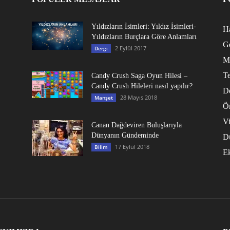
Yıldızların İsimleri: Yıldız İsimleri-
Ha
Yıldızların Burçlara Göre Anlamları
G
2 Eylül 2017
Dergi
M
Te
Candy Crush Saga Oyun Hilesi –
Candy Crush Hileleri nasıl yapılır?
D
28 Mayıs 2018
Manşet
Ö
V
Canan Dağdeviren Buluşlarıyla
Dünyanın Gündeminde
D
17 Eylül 2018
Bilim
E