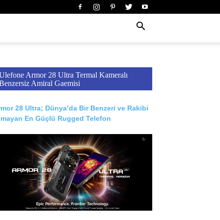
Ulefone Armor 28 Ultra Termal Kameralı
Benzersiz Amiral Gaemisi
mor 28 Ultra; Dünya’da Bir Benzeri ve Rakibi
lmayan En Güçlü Rugged Telefon