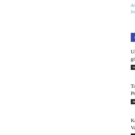
Ar
İn
U
gö
H
T
P
M
K
V