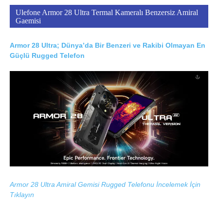
Ulefone Armor 28 Ultra Termal Kameralı Benzersiz Amiral
Gaemisi
Armor 28 Ultra; Dünya’da Bir Benzeri ve Rakibi Olmayan En
Güçlü Rugged Telefon
Armor 28 Ultra Amiral Gemisi Rugged Telefonu İncelemek İçin
Tıklayın