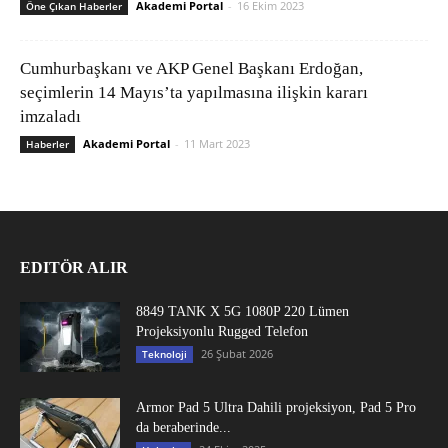
Akademi Portal
-
16 Ekim 2023
Öne Çıkan Haberler
Cumhurbaşkanı ve AKP Genel Başkanı Erdoğan,
seçimlerin 14 Mayıs’ta yapılmasına ilişkin kararı
imzaladı
Akademi Portal
-
11 Mart 2023
Haberler
EDITÖR ALIR
8849 TANK X 5G 1080P 220 Lümen
Projeksiyonlu Rugged Telefon
26 Şubat 2026
Teknoloji
Armor Pad 5 Ultra Dahili projeksiyon, Pad 5 Pro
da beraberinde...