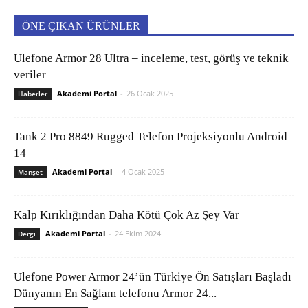
ÖNE ÇIKAN ÜRÜNLER
Ulefone Armor 28 Ultra – inceleme, test, görüş ve teknik
veriler
Akademi Portal
-
26 Ocak 2025
Haberler
Tank 2 Pro 8849 Rugged Telefon Projeksiyonlu Android
14
Akademi Portal
-
4 Ocak 2025
Manşet
Kalp Kırıklığından Daha Kötü Çok Az Şey Var
Akademi Portal
-
24 Ekim 2024
Dergi
Ulefone Power Armor 24’ün Türkiye Ön Satışları Başladı
Dünyanın En Sağlam telefonu Armor 24...