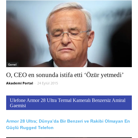
Genel
O, CEO en sonunda istifa etti ‘Özür yetmedi’
Akademi Portal
-
24 Eylül 2015
Ulefone Armor 28 Ultra Termal Kameralı Benzersiz Amiral
Gaemisi
Armor 28 Ultra; Dünya’da Bir Benzeri ve Rakibi Olmayan En
Güçlü Rugged Telefon