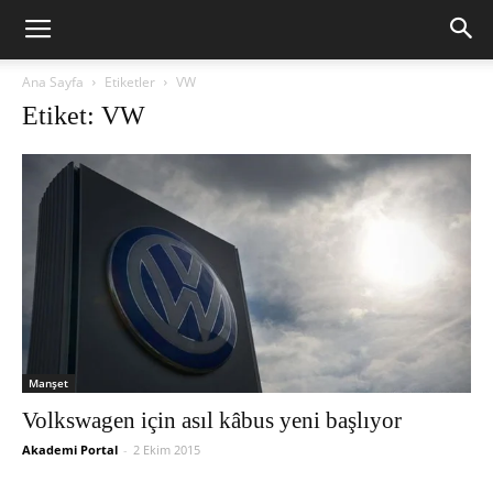
Ana Sayfa
Etiketler
VW
Etiket: VW
Manşet
Volkswagen için asıl kâbus yeni başlıyor
Akademi Portal
-
2 Ekim 2015