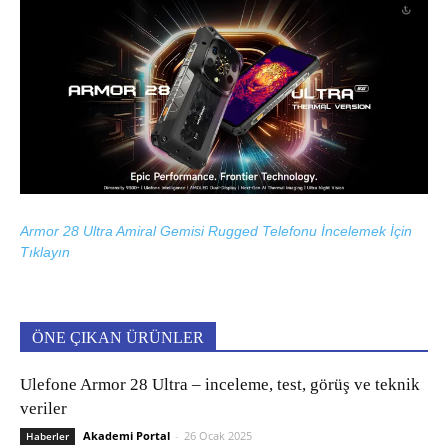
Armor 28 Ultra Amiral Gemisi Rugged Telefonu İncelemek İçin
Tıklayın
ÖNE ÇIKAN ÜRÜNLER
Ulefone Armor 28 Ultra – inceleme, test, görüş ve teknik
veriler
Akademi Portal
-
26 Ocak 2025
Haberler