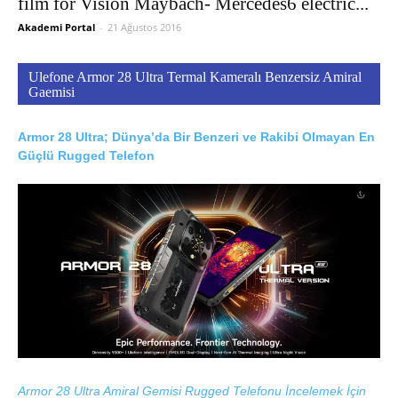
film for Vision Maybach- Mercedes6 electric...
Akademi Portal
-
21 Ağustos 2016
Ulefone Armor 28 Ultra Termal Kameralı Benzersiz Amiral
Gaemisi
Armor 28 Ultra; Dünya’da Bir Benzeri ve Rakibi Olmayan En
Güçlü Rugged Telefon
Armor 28 Ultra Amiral Gemisi Rugged Telefonu İncelemek İçin