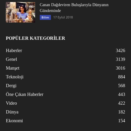
Canan Dağdeviren Buluşlarıyla Dünyanın
Gündeminde
17 Eylül 2018
Bilim
POPÜLER KATEGORİLER
Haberler
3426
Genel
3139
Manşet
3016
Teknoloji
884
Dergi
568
Öne Çıkan Haberler
443
Video
422
Dünya
182
Ekonomi
154