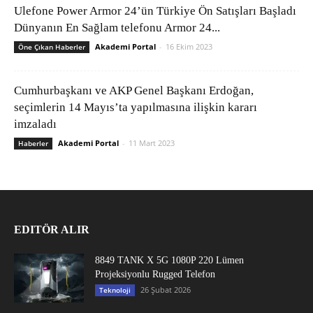
Ulefone Power Armor 24’ün Türkiye Ön Satışları Başladı
Dünyanın En Sağlam telefonu Armor 24...
Akademi Portal
-
16 Ekim 2023
Öne Çıkan Haberler
Cumhurbaşkanı ve AKP Genel Başkanı Erdoğan,
seçimlerin 14 Mayıs’ta yapılmasına ilişkin kararı
imzaladı
Akademi Portal
-
11 Mart 2023
Haberler
EDITÖR ALIR
8849 TANK X 5G 1080P 220 Lümen
Projeksiyonlu Rugged Telefon
26 Şubat 2026
Teknoloji