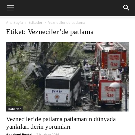
Ana Sayfa
Etiketler
Vezneciler’de patlama
Etiket: Vezneciler’de patlama
Haberler
Vezneciler’de patlama patlamanın dünyada
yankıları derin yorumları
Akademi Portal
-
7 Haziran 2016