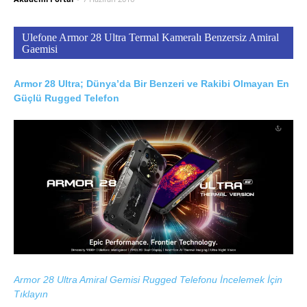
Ulefone Armor 28 Ultra Termal Kameralı Benzersiz Amiral
Gaemisi
Armor 28 Ultra; Dünya’da Bir Benzeri ve Rakibi Olmayan En
Güçlü Rugged Telefon
Armor 28 Ultra Amiral Gemisi Rugged Telefonu İncelemek İçin
Tıklayın