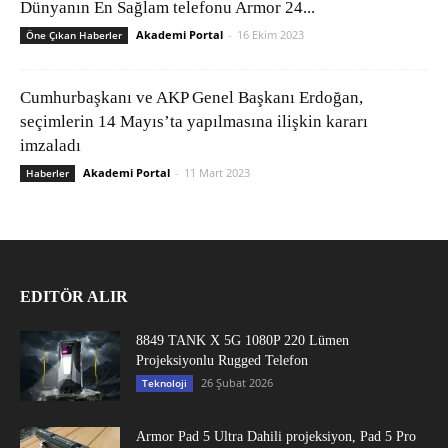
Dünyanın En Sağlam telefonu Armor 24...
Akademi Portal
-
16 Ekim 2023
Öne Çıkan Haberler
Cumhurbaşkanı ve AKP Genel Başkanı Erdoğan,
seçimlerin 14 Mayıs’ta yapılmasına ilişkin kararı
imzaladı
Akademi Portal
-
11 Mart 2023
Haberler
EDITÖR ALIR
8849 TANK X 5G 1080P 220 Lümen
Projeksiyonlu Rugged Telefon
26 Şubat 2026
Teknoloji
Armor Pad 5 Ultra Dahili projeksiyon, Pad 5 Pro