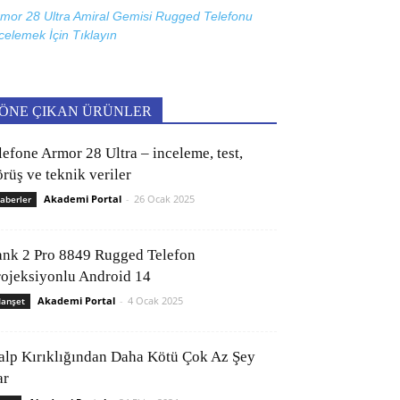
mor 28 Ultra Amiral Gemisi Rugged Telefonu
celemek İçin
Tıklayın
ÖNE ÇIKAN ÜRÜNLER
lefone Armor 28 Ultra – inceleme, test,
rüş ve teknik veriler
Akademi Portal
-
26 Ocak 2025
aberler
ank 2 Pro 8849 Rugged Telefon
rojeksiyonlu Android 14
Akademi Portal
-
4 Ocak 2025
anşet
alp Kırıklığından Daha Kötü Çok Az Şey
ar