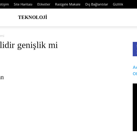
letişim
Site Haritası
Etiketler
Rastgele Makale
Dış Bağlantılar
Gizlilik
TEKNOLOJI
 mi
idir genişlik mi
Ar
O
an