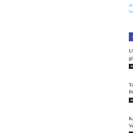
Ar
İn
U
gö
H
T
P
M
K
V