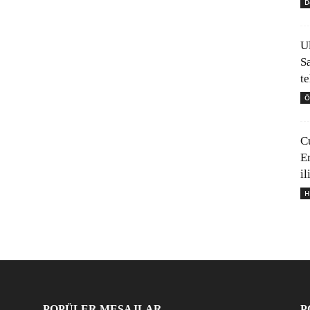
D
U
S
t
Ö
C
E
il
H
POPÜLER MESAJLAR
P