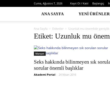
Cuma, Ağustos 7, 2026
Kayıt Ol / Katıl
Başlangıç
İ
ANA SAYFA
YENI ÜRÜNLER
Ana Sayfa
Etiketler
Uzunluk mu önemlidir genişlik
Etiket: Uzunluk mu öneml
Manşet
Seks hakkında bilinmeyen sık sorul
sorular önemli başlıklar
Akademi Portal
-
24 Nisan 2016