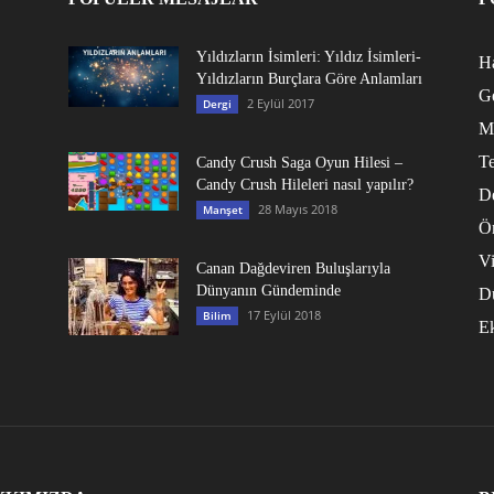
Yıldızların İsimleri: Yıldız İsimleri-
Ha
Yıldızların Burçlara Göre Anlamları
G
2 Eylül 2017
Dergi
M
Te
Candy Crush Saga Oyun Hilesi –
Candy Crush Hileleri nasıl yapılır?
D
28 Mayıs 2018
Manşet
Ö
V
Canan Dağdeviren Buluşlarıyla
Dünyanın Gündeminde
D
17 Eylül 2018
Bilim
E