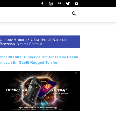
Ulefone Armor 28 Ultra Termal Kameralı
Benzersiz Amiral Gaemisi
mor 28 Ultra; Dünya’da Bir Benzeri ve Rakibi
lmayan En Güçlü Rugged Telefon