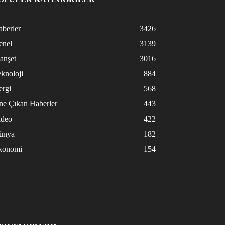
berler
3426
enel
3139
anşet
3016
knoloji
884
ergi
568
ne Çıkan Haberler
443
ideo
422
ünya
182
konomi
154