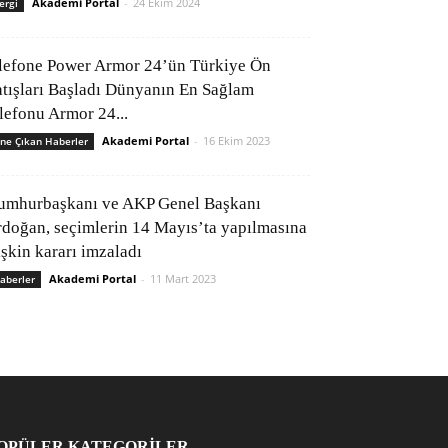
Akademi Portal
-
24 Ekim 2024
ergi
lefone Power Armor 24’ün Türkiye Ön
atışları Başladı Dünyanın En Sağlam
elefonu Armor 24...
Akademi Portal
-
16 Ekim 2023
ne Çıkan Haberler
umhurbaşkanı ve AKP Genel Başkanı
rdoğan, seçimlerin 14 Mayıs’ta yapılmasına
işkin kararı imzaladı
Akademi Portal
-
11 Mart 2023
aberler
OPÜLER KATEGORİLER