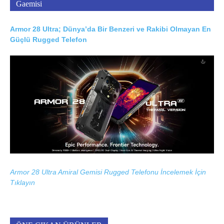
Gaemisi
Armor 28 Ultra; Dünya’da Bir Benzeri ve Rakibi Olmayan En
Güçlü Rugged Telefon
Armor 28 Ultra Amiral Gemisi Rugged Telefonu İncelemek İçin
Tıklayın