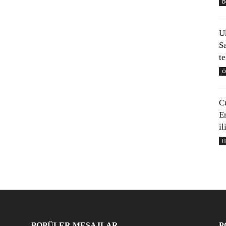
D
U
S
t
Ö
C
E
il
H
POPÜLER MESAJLAR
P