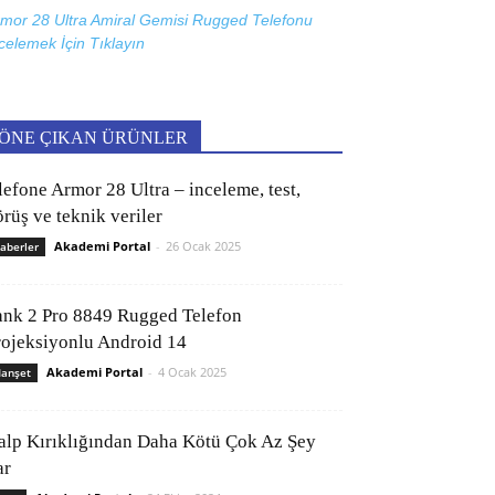
mor 28 Ultra Amiral Gemisi Rugged Telefonu
celemek İçin
Tıklayın
ÖNE ÇIKAN ÜRÜNLER
lefone Armor 28 Ultra – inceleme, test,
rüş ve teknik veriler
Akademi Portal
-
26 Ocak 2025
aberler
ank 2 Pro 8849 Rugged Telefon
rojeksiyonlu Android 14
Akademi Portal
-
4 Ocak 2025
anşet
alp Kırıklığından Daha Kötü Çok Az Şey
ar