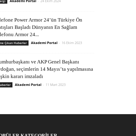
Akademi Portal
-
24 Ekim 2024
ergi
lefone Power Armor 24’ün Türkiye Ön
atışları Başladı Dünyanın En Sağlam
elefonu Armor 24...
Akademi Portal
-
16 Ekim 2023
ne Çıkan Haberler
umhurbaşkanı ve AKP Genel Başkanı
rdoğan, seçimlerin 14 Mayıs’ta yapılmasına
işkin kararı imzaladı
Akademi Portal
-
11 Mart 2023
aberler
OPÜLER KATEGORİLER