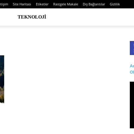
etişim
Site Haritası
Etiketler
Rastgele Makale
Dış Bağlantılar
Gizlilik
TEKNOLOJI
Ar
O