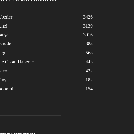
berler
3426
enel
3139
anşet
3016
knoloji
884
ergi
568
ne Çıkan Haberler
443
ideo
422
ünya
182
konomi
154