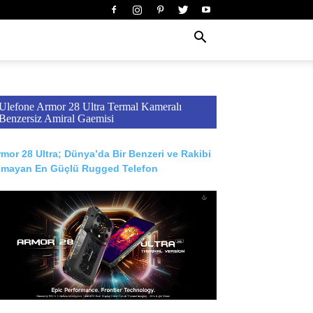
Ulefone Armor 28 Ultra Termal Kameralı
Benzersiz Amiral Gaemisi
mor 28 Ultra; Dünya’da Bir Benzeri ve Rakibi
lmayan En Güçlü Rugged Telefon