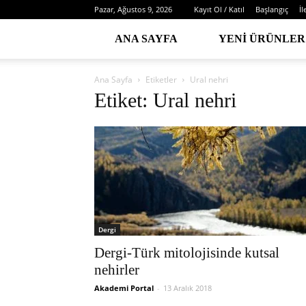
Pazar, Ağustos 9, 2026
Kayıt Ol / Katıl
Başlangıç
İl
ANA SAYFA
YENI ÜRÜNLER
Ana Sayfa
Etiketler
Ural nehri
Etiket: Ural nehri
Dergi
Dergi-Türk mitolojisinde kutsal
nehirler
Akademi Portal
-
13 Aralık 2018