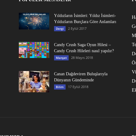
Yıldızların İsimleri: Yıldız İsimleri-
Ha
Yıldızların Burçlara Göre Anlamları
G
2 Eylül 2017
Dergi
M
Te
Candy Crush Saga Oyun Hilesi –
Candy Crush Hileleri nasıl yapılır?
D
28 Mayıs 2018
Manşet
Ö
V
Canan Dağdeviren Buluşlarıyla
Dünyanın Gündeminde
D
17 Eylül 2018
Bilim
E