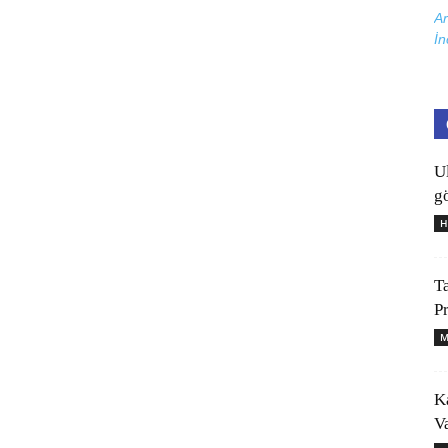
Ar
İn
U
gö
H
T
P
M
K
V