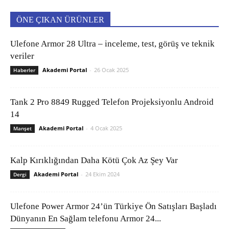
ÖNE ÇIKAN ÜRÜNLER
Ulefone Armor 28 Ultra – inceleme, test, görüş ve teknik
veriler
Akademi Portal
-
26 Ocak 2025
Haberler
Tank 2 Pro 8849 Rugged Telefon Projeksiyonlu Android
14
Akademi Portal
-
4 Ocak 2025
Manşet
Kalp Kırıklığından Daha Kötü Çok Az Şey Var
Akademi Portal
-
24 Ekim 2024
Dergi
Ulefone Power Armor 24’ün Türkiye Ön Satışları Başladı
Dünyanın En Sağlam telefonu Armor 24...