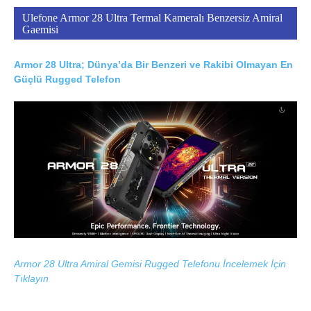
Ulefone Armor 28 Ultra Termal Kameralı Benzersiz Amiral
Gaemisi
Armor 28 Ultra; Dünya’da Bir Benzeri ve Rakibi Olmayan En
Güçlü Rugged Telefon
Armor 28 Ultra Amiral Gemisi Rugged Telefonu İncelemek İçin
Tıklayın